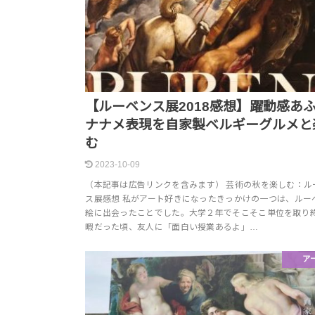
【ルーベンス展2018感想】躍動感あ
ナナメ表現を自家製ベルギーグルメと
む
2023-10-09
（本記事は広告リンクを含みます） 芸術の秋を楽しむ：ル
ス展感想 私がアート好きになったきっかけの一つは、ルー
絵に出会ったことでした。大学２年でそこそこ単位を取り
暇だった頃、友人に「面白い授業あるよ」…
ア