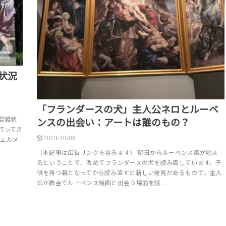
状況
「フランダースの犬」主人公ネロとルーベ
混雑状
ンスの出会い：アートは誰のもの？
行ってき
2023-10-09
フェルメ
（本記事は広告リンクを含みます） 明日からルーベンス展が始ま
るということで、改めてフランダースの犬を読み直しています。子
供を持つ親となってから読み直すと新しい発見があるもので、主人
公が教会でルーベンス絵画と出会う場面を読…