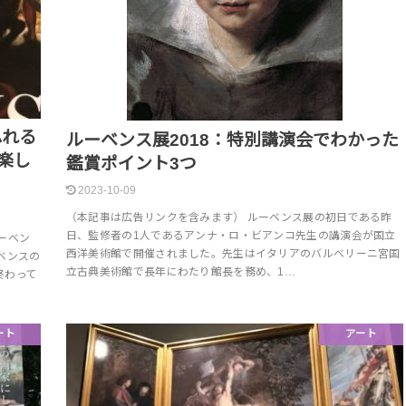
ふれる
ルーベンス展2018：特別講演会でわかった
楽し
鑑賞ポイント3つ
2023-10-09
（本記事は広告リンクを含みます） ルーベンス展の初日である昨
日、監修者の1人であるアンナ・ロ・ビアンコ先生の講演会が国立
ーベン
西洋美術館で開催されました。先生はイタリアのバルベリーニ宮国
ベンスの
立古典美術館で長年にわたり館長を務め、1…
終わって
ート
アート