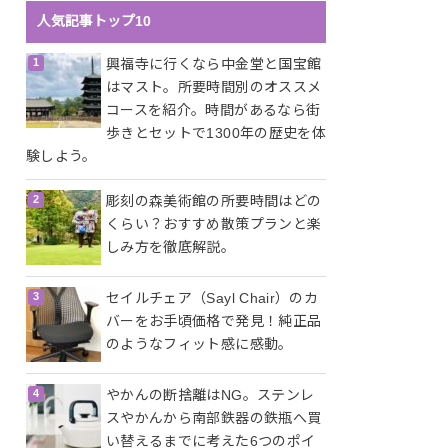
人気記事トップ10
興福寺に行くなら中金堂と国宝館
はマスト。所要時間別のオススメ
コースを紹介。時間があるなら街
歩きとセットで1300年の歴史を体
験しよう。
彫刻の森美術館の所要時間はどの
くらい？おすすめ散策プランと楽
しみ方を徹底解説。
セイルチェア（Sayl Chair）のカ
バーをお手頃価格で発見！純正品
のようなフィット感に感動。
やかんの断捨離はNG。ステンレ
スやかんから南部鉄器の鉄瓶へ買
い替えるまでに考えた6つのポイ