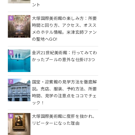
ント
大塚国際美術館の楽しみ方：所要
時間と回り方、アクセス、オスス
メのホテル情報。米津玄師ファン
の聖地へGO!
金沢21世紀美術館：行ってみてわ
かったプールの意外な仕掛け3つ
国宝・迎賓館の見学方法を徹底解
説。売店、服装、予約方法、所要
時間、見学の注意点をココでチェ
ック！
大塚国際美術館に度肝を抜かれ、
リピーターになった理由