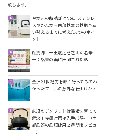
験しよう。
やかんの断捨離はNG。ステンレ
スやかんから南部鉄器の鉄瓶へ買
い替えるまでに考えた6つのポイ
ント
顔真卿 ー王羲之を超えた名筆
ー：楷書の美に圧倒された話
金沢21世紀美術館：行ってみてわ
かったプールの意外な仕掛け3つ
鉄瓶のデメリットは湯垢を育てて
解決！赤錆対策は先手必勝。（南
部鉄器の鉄瓶使用２週間後レビュ
ー）