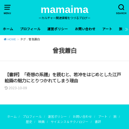
mamaima
MENU
SEARCH
ーカルチャー関連情報をつづるブログー
ホーム
プロフィール
運営ポリシー
お問い合わせ
アート
旅
HOME
タグ : 曾我蕭白
曾我蕭白
アート
【書評】「奇想の系譜」を読むと、若冲をはじめとした江戸
絵画の魅力にとりつかれてしまう理由
2023-10-09
ホーム
プロフィール
運営ポリシー
お問い合わせ
アート
旅
歴史
映画
サイエンス＆テクノロジー
書評