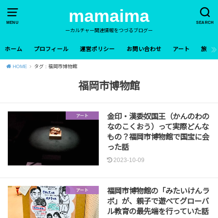
mamaima
MENU
SEARCH
ーカルチャー関連情報をつづるブログー
ホーム
プロフィール
運営ポリシー
お問い合わせ
アート
旅
HOME
タグ : 福岡市博物館
福岡市博物館
金印・漢委奴国王（かんのわの
アート
なのこくおう）って実際どんな
もの？福岡市博物館で国宝に会
った話
2023-10-09
福岡市博物館の「みたいけんラ
アート
ボ」が、親子で遊べてグローバ
ル教育の最先端を行っていた話