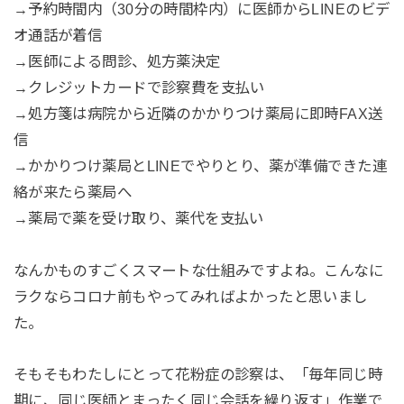
→予約時間内（30分の時間枠内）に医師からLINEのビデ
オ通話が着信
→医師による問診、処方薬決定
→クレジットカードで診察費を支払い
→処方箋は病院から近隣のかかりつけ薬局に即時FAX送
信
→かかりつけ薬局とLINEでやりとり、薬が準備できた連
絡が来たら薬局へ
→薬局で薬を受け取り、薬代を支払い
なんかものすごくスマートな仕組みですよね。こんなに
ラクならコロナ前もやってみればよかったと思いまし
た。
そもそもわたしにとって花粉症の診察は、「毎年同じ時
期に、同じ医師とまったく同じ会話を繰り返す」作業で