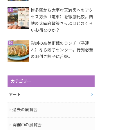
博多駅から太宰府天満宮へのアク
セス方法（電車）を徹底比較。西
鉄の太宰府散策きっぷはどのくら
いお得なのか？
彫刻の森美術館のランチ（子連
れ）なら餃子センター。行列必至
の羽付き餃子に舌鼓。
カテゴリー
アート
過去の展覧会
開催中の展覧会