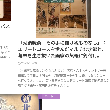
間パス
「河鍋暁斎 その手に描けぬものなし」：
間パス
エリートコースを歩んだマルチな才能と、
でも私が
幕末を生き抜いた画家の気概に釘付け。
の年間パ
2023-10-09
（本記事は広告リンクを含みます） 東京・六本木のサントリー美
術館にて昨日から開催の「河鍋暁斎ーその手に描けぬものなしー」
へ行ってきました。 英才教育を受けた超エリート画家 河鍋暁斎は7
歳で浮世絵師・歌川国芳に弟子入りし、…
アート