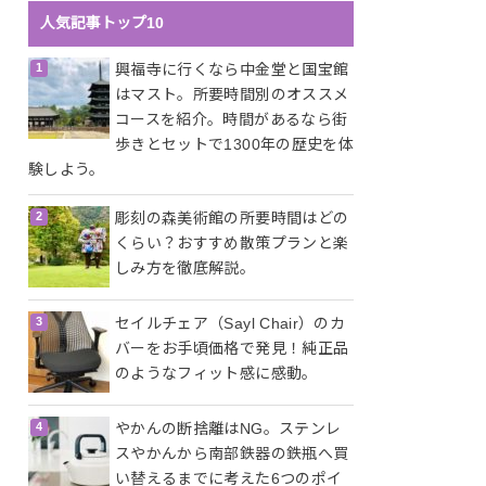
人気記事トップ10
興福寺に行くなら中金堂と国宝館
はマスト。所要時間別のオススメ
コースを紹介。時間があるなら街
歩きとセットで1300年の歴史を体
験しよう。
彫刻の森美術館の所要時間はどの
くらい？おすすめ散策プランと楽
しみ方を徹底解説。
セイルチェア（Sayl Chair）のカ
バーをお手頃価格で発見！純正品
のようなフィット感に感動。
やかんの断捨離はNG。ステンレ
スやかんから南部鉄器の鉄瓶へ買
い替えるまでに考えた6つのポイ