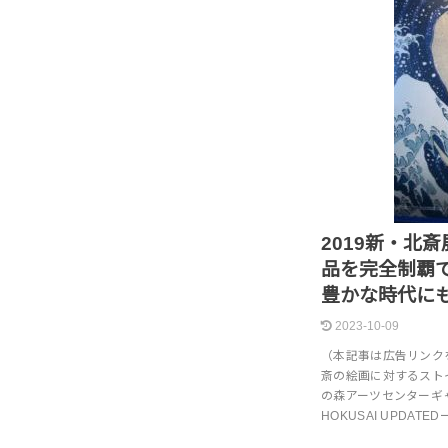
2019新・北
品を完全制覇
豊かな時代に
2023-10-09
（本記事は広告リンク
斎の絵画に対するスト
の森アーツセンターギ
HOKUSAI UPDAT