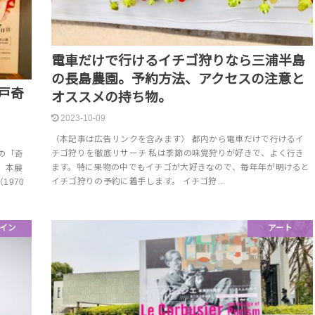
電車だけで行けるイチゴ狩りなら三浦半島
の長島農園。予約方法、アクセスの注意と
戸奇
オススメの持ち物。
2023-10-09
（本記事は広告リンクを含みます） 都内から電車だけで行けるイ
チゴ狩りを徹底リサーチ 私は季節の味覚狩りが好きで、よく行き
の「奇
ます。特に果物の中でもイチゴが大好きなので、毎年年が明けると
 本展
イチゴ狩りの予約に着手します。 イチゴ狩…
970
イン
アート