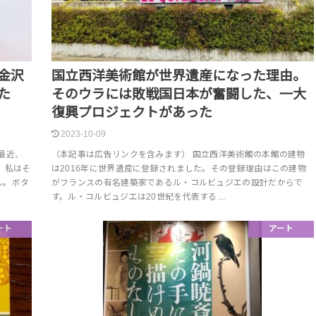
金沢
国立西洋美術館が世界遺産になった理由。
た
そのウラには敗戦国日本が奮闘した、一大
復興プロジェクトがあった
2023-10-09
最近、
（本記事は広告リンクを含みます） 国立西洋美術館の本館の建物
 私はそ
は2016年に世界遺産に登録されました。その登録理由はこの建物
ん。ボタ
がフランスの有名建築家であるル・コルビュジエの設計だからで
す。ル・コルビュジエは20世紀を代表する…
ート
アート