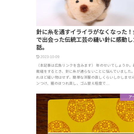
針に糸を通すイライラがなくなった！
で出会った伝統工芸の縫い針に感動し
話。
2023-10-09
（本記事は広告リンクを含みます） 年のせいでしょうか。
裁縫をするとき、針に糸が通らないことに悩んでいました。
れほど縫い物はせず、簡単な洋服の直しくらいしかしませ
ンつけ、裾のほつれ直し、ゴム替え程度で…
ア