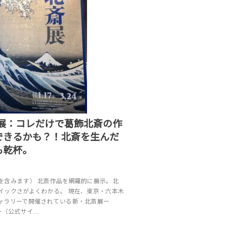
斎展：コレだけで葛飾北斎の作
できるかも？！北斎を生んだ
も乾杯。
を含みます） 北斎作品を網羅的に展示。北
イックさがよくわかる。 現在、東京・六本木
ャラリーで開催されている新・北斎展ー
EDー（公式サイ…