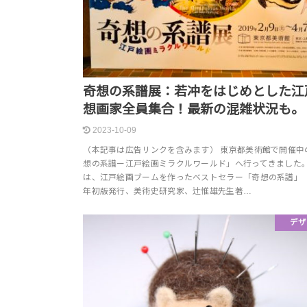
奇想の系譜展：若冲をはじめとした江
想画家全員集合！最新の混雑状況も。
2023-10-09
（本記事は広告リンクを含みます） 東京都美術館で開催中
想の系譜ー江戸絵画ミラクルワールド」へ行ってきました。
は、江戸絵画ブームを作ったベストセラー「奇想の系譜」（1
年初版発行、美術史研究家、辻惟雄先生著…
デザ