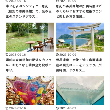
2023-09-16
2023-10-09
幸せをよぶシンフォニー彫刻
彫刻の森美術館の所要時間はど
（彫刻の森美術館）で、光の巨
のくらい？おすすめ散策プラン
匠のステンドグラス…
と楽しみ方を徹底…
2023-09-16
2023-10-09
彫刻の森美術館の足湯＆カフェ
世界遺産 宗像・沖ノ島関連遺
が、おもてなし精神全力投球で
産の観光はココをチェック。所
尊い。
要時間、アクセス…
2023-09-16
2023-10-09