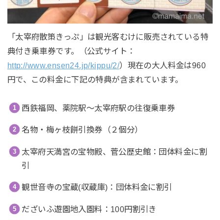
「太宰府散策きっぷ」は観光客むけに販売されている特
典付き乗車券です。（公式サイト：
http://www.ensen24.jp/kippu/2/
）現在の大人料金は960
円で、この料金に下記の特典が含まれています。
西鉄福岡、薬院駅～太宰府駅の往復乗車券
名物・梅ヶ枝餅引換券（２個分）
太宰府天満宮の宝物殿、菅公歴史館：団体料金に割
引
観世音寺の宝蔵(収蔵庫)：団体料金に割引
だざいふ遊園地入園料：100円割引き