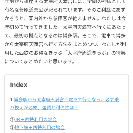
年前から鎮座する太宰府天満宮には、学問の神様として
有名な菅原道真公が祀られています。そのご利益にあず
かろうと、国内外から参拝客が絶えません。わたしは今
年初めて行ってきました。太宰府天満宮へ行くにあたっ
て、最初の拠点となるのは博多駅。そこで、電車で博多
から太宰府天満宮へ行く方法をまとめつつ、わたしが利
用した西鉄のお得なきっぷ「太宰府周遊きっぷ」の特典
についてまとめたいと思います。
Index
1.
博多駅から太宰府天満宮へ電車で行くなら、必ず乗
り換えが必要。運賃と利便性は？
①
JR＋西鉄利用の場合
②
地下鉄＋西鉄利用の場合