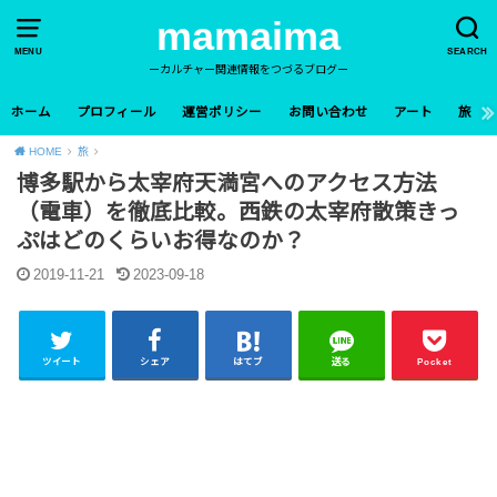
mamaima
MENU
SEARCH
ーカルチャー関連情報をつづるブログー
ホーム
プロフィール
運営ポリシー
お問い合わせ
アート
旅
HOME
旅
博多駅から太宰府天満宮へのアクセス方法
（電車）を徹底比較。西鉄の太宰府散策きっ
ぷはどのくらいお得なのか？
2019-11-21
2023-09-18
ツイート
シェア
はてブ
送る
Pocket