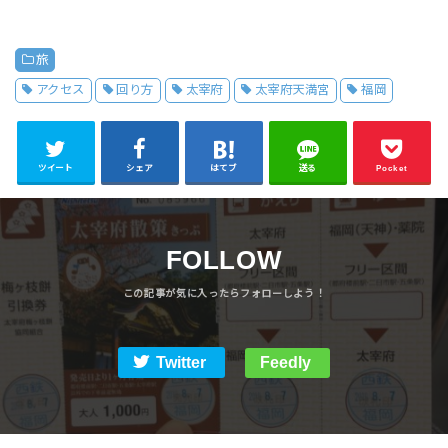
旅
アクセス
回り方
太宰府
太宰府天満宮
福岡
ツイート
シェア
はてブ
送る
Pocket
FOLLOW
Twitter
Feedly