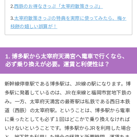
2.
西鉄のお得なきっぷ「太宰府散策きっぷ」
3.
太宰府散策きっぷの特典を実際に使ってみたら、梅ヶ
枝餅の嬉しい誤算が！
1. 博多駅から太宰府天満宮へ電車で行くなら、
必ず乗り換えが必要。運賃と利便性は？
新幹線停車駅である博多駅は、JR線の駅になります。博
多駅に発着しているのは、JR在来線と福岡市営地下鉄の
み。一方、太宰府天満宮の最寄駅は私鉄である西日本鉄
道（西鉄）の太宰府駅。ということは、博多駅から電車
に乗ったとしても必ず１回はどこかで乗り換えなければ
いけないということです。博多駅からJRを利用した場合
と、地下鉄を利用した場合の経路と所要時間、運賃をま