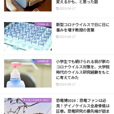
変えるかも、と思った話
2023-09-17
新型コロナウイルスで日に日に
COVID-19
重みを増す教授の言葉
2023-09-17
小学生でも続けられる我が家の
COVID-19
コロナウイルス対策を、大学院
時代のウイルス研究経験をもと
に考えてみた
2023-09-17
恐竜博2019：恐竜ファンは必
サイエンス＆テクノロジー
見！デイノケイルス全身骨格は
圧巻。恐竜研究の最先端が詰ま