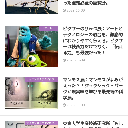
った混雑必至の展覧会。
2023-10-09
ピクサーのひみつ展：アートと
アート
テクノロジーの融合を、徹底的
にわかりやすく伝える。ピクサ
ーは技術力だけでなく、「伝え
る力」も最強だった！
2023-10-09
マンモス展：マンモスがよみが
サイエンス＆テクノロジー
えった？！ジュラシック・パー
クが現実味を帯びる最先端の科
学展。
2023-10-09
東京大学生産技術研究所「もし
サイエンス＆テクノロジー