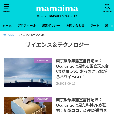
mamaima
MENU
SEARCH
ーカルチャー関連情報をつづるブログー
ホーム
プロフィール
運営ポリシー
お問い合わせ
アート
旅
HOME
サイエンス＆テクノロジー
サイエンス＆テクノロジー
東京緊急事態宣言日記18：
COVID-19
Oculus goで見れる国立天文台
VRが激レア。おうちにいなが
らハワイへGO！
2023-09-16
東京緊急事態宣言日記15：
COVID-19
Oculus goで見た科博VRが圧
巻！新型コロナとVRが世界を