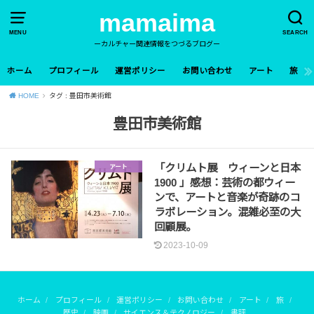
mamaima
MENU
SEARCH
ーカルチャー関連情報をつづるブログー
ホーム
プロフィール
運営ポリシー
お問い合わせ
アート
旅
HOME
タグ : 豊田市美術館
豊田市美術館
「クリムト展 ウィーンと日本
アート
1900 」感想：芸術の都ウィー
ンで、アートと音楽が奇跡のコ
ラボレーション。混雑必至の大
回顧展。
2023-10-09
ホーム
プロフィール
運営ポリシー
お問い合わせ
アート
旅
歴史
映画
サイエンス＆テクノロジー
書評