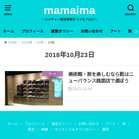
mamaima
MENU
SEARCH
ーカルチャー関連情報をつづるブログー
ホーム
プロフィール
運営ポリシー
お問い合わせ
アート
旅
HOME
2018年
10月
23日
2018年10月23日
美術館・旅を楽しむなら靴はニ
アート
ューバランス路面店で選ぼう
2023-10-09
ホーム
プロフィール
運営ポリシー
お問い合わせ
アート
旅
歴史
映画
サイエンス＆テクノロジー
書評