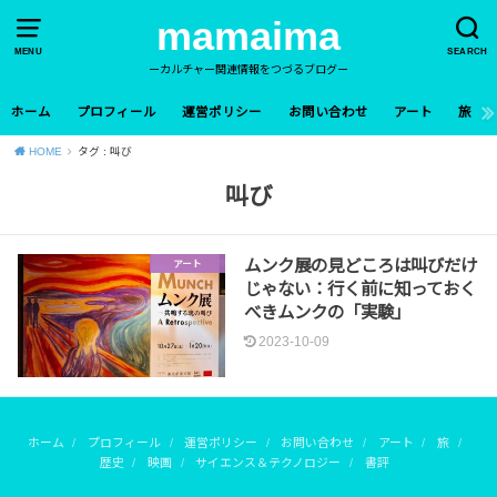
mamaima
MENU
SEARCH
ーカルチャー関連情報をつづるブログー
ホーム
プロフィール
運営ポリシー
お問い合わせ
アート
旅
HOME
タグ : 叫び
叫び
ムンク展の見どころは叫びだけ
アート
じゃない：行く前に知っておく
べきムンクの「実験」
2023-10-09
ホーム
プロフィール
運営ポリシー
お問い合わせ
アート
旅
歴史
映画
サイエンス＆テクノロジー
書評