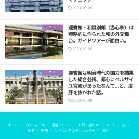
2023-10-09
迎賓館・和風別館（游心亭）は
アート
戦略的に作られた和の外交舞
台。ガイドツアーが面白い。
2023-10-09
迎賓館は明治時代の国力を結集
アート
した総合芸術。都心にベルサイ
ユ宮殿があったなんて…と、度
肝を抜かれた話。
2023-10-09
ホーム
プロフィール
運営ポリシー
お問い合わせ
アート
旅
歴史
映画
サイエンス＆テクノロジー
書評