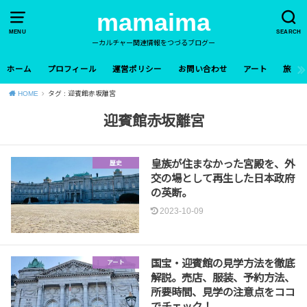
mamaima
MENU
SEARCH
ーカルチャー関連情報をつづるブログー
ホーム
プロフィール
運営ポリシー
お問い合わせ
アート
旅
HOME
タグ : 迎賓館赤坂離宮
迎賓館赤坂離宮
皇族が住まなかった宮殿を、外
歴史
交の場として再生した日本政府
の英断。
2023-10-09
国宝・迎賓館の見学方法を徹底
アート
解説。売店、服装、予約方法、
所要時間、見学の注意点をココ
でチェック！