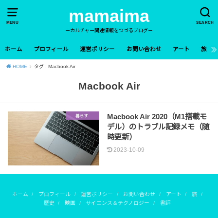
mamaima
MENU
SEARCH
ーカルチャー関連情報をつづるブログー
ホーム
プロフィール
運営ポリシー
お問い合わせ
アート
旅
HOME
タグ : Macbook Air
Macbook Air
Macbook Air 2020（M1搭載モ
暮らす
デル）のトラブル記録メモ（随
時更新）
2023-10-09
ホーム
プロフィール
運営ポリシー
お問い合わせ
アート
旅
歴史
映画
サイエンス＆テクノロジー
書評