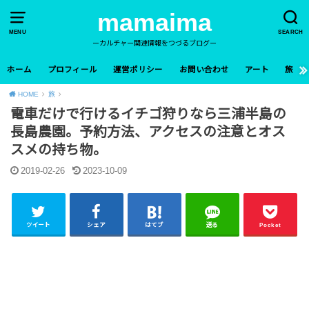
mamaima
MENU
SEARCH
ーカルチャー関連情報をつづるブログー
ホーム
プロフィール
運営ポリシー
お問い合わせ
アート
旅
HOME
旅
電車だけで行けるイチゴ狩りなら三浦半島の
長島農園。予約方法、アクセスの注意とオス
スメの持ち物。
2019-02-26
2023-10-09
ツイート
シェア
はてブ
送る
Pocket