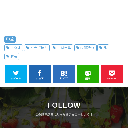
旅
アタオ
イチゴ狩り
三浦半島
味覚狩り
旅
財布
ツイート
シェア
はてブ
送る
Pocket
FOLLOW