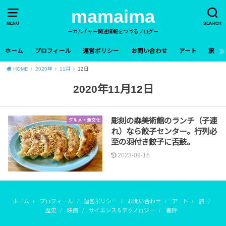
mamaima
MENU
SEARCH
ーカルチャー関連情報をつづるブログー
ホーム
プロフィール
運営ポリシー
お問い合わせ
アート
旅
HOME
2020年
11月
12日
2020年11月12日
彫刻の森美術館のランチ（子連
グルメ・食文化
れ）なら餃子センター。行列必
至の羽付き餃子に舌鼓。
2023-09-16
ホーム
プロフィール
運営ポリシー
お問い合わせ
アート
旅
歴史
映画
サイエンス＆テクノロジー
書評