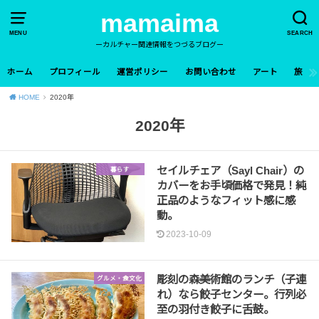
mamaima
MENU
SEARCH
ーカルチャー関連情報をつづるブログー
ホーム
プロフィール
運営ポリシー
お問い合わせ
アート
旅
HOME
2020年
2020年
セイルチェア（Sayl Chair）の
暮らす
カバーをお手頃価格で発見！純
正品のようなフィット感に感
動。
2023-10-09
彫刻の森美術館のランチ（子連
グルメ・食文化
れ）なら餃子センター。行列必
至の羽付き餃子に舌鼓。