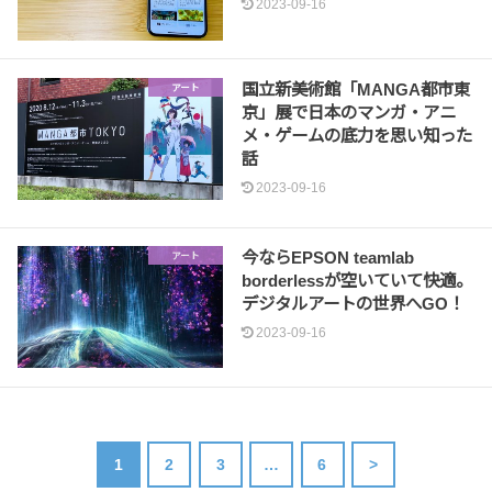
2023-09-16
国立新美術館「MANGA都市東
アート
京」展で日本のマンガ・アニ
メ・ゲームの底力を思い知った
話
2023-09-16
今ならEPSON teamlab
アート
borderlessが空いていて快適。
デジタルアートの世界へGO！
2023-09-16
1
2
3
…
6
>