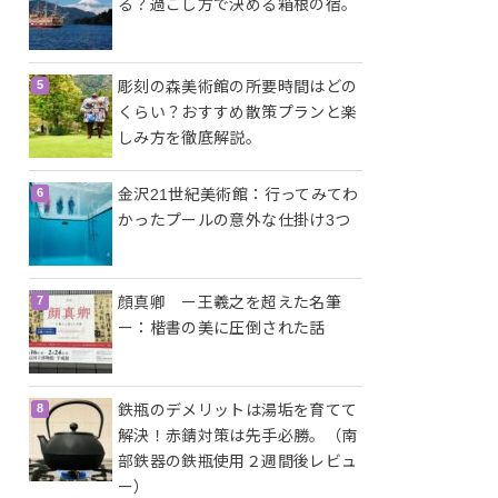
る？過ごし方で決める箱根の宿。
彫刻の森美術館の所要時間はどの
くらい？おすすめ散策プランと楽
しみ方を徹底解説。
金沢21世紀美術館：行ってみてわ
かったプールの意外な仕掛け3つ
顔真卿 ー王羲之を超えた名筆
ー：楷書の美に圧倒された話
鉄瓶のデメリットは湯垢を育てて
解決！赤錆対策は先手必勝。（南
部鉄器の鉄瓶使用２週間後レビュ
ー）