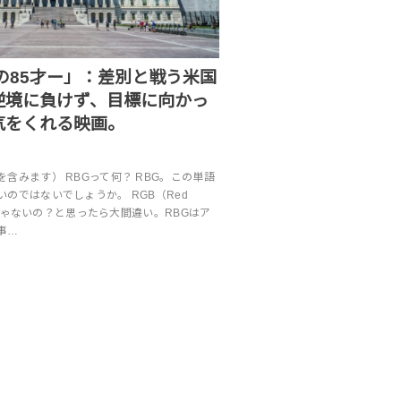
の85才ー」：差別と戦う米国
逆境に負けず、目標に向かっ
気をくれる映画。
含みます） RBGって何？ RBG。この単語
のではないでしょうか。 RGB（Red
ことじゃないの？と思ったら大間違い。RBGはア
事…