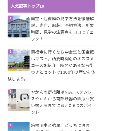
人気記事トップ10
国宝・迎賓館の見学方法を徹底解
説。売店、服装、予約方法、所要
時間、見学の注意点をココでチェ
ック！
興福寺に行くなら中金堂と国宝館
はマスト。所要時間別のオススメ
コースを紹介。時間があるなら街
歩きとセットで1300年の歴史を体
験しよう。
やかんの断捨離はNG。ステンレ
スやかんから南部鉄器の鉄瓶へ買
い替えるまでに考えた6つのポイ
ント
箱根湯本と強羅、どっちに泊ま