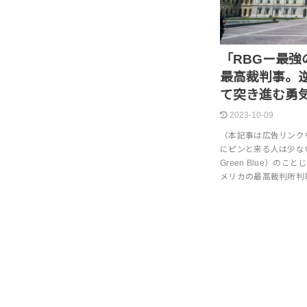
「RBGー最強
最高裁判事。
て突き進む勇
2023-10-09
（本記事は広告リンクを
にピンと来る人は少ない
Green Blue）の
メリカの最高裁判所判