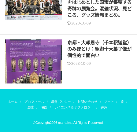
をはじめとした国宝が集結する
奇跡の展覧会。混雑状況、見ど
ころ、グッズ情報まとめ。
2023-10-09
京都・大報恩寺（千本釈迦堂）
アート
のみほとけ：釈迦十大弟子像が
個性的で面白い
2023-10-09
ホーム
プロフィール
運営ポリシー
お問い合わせ
アート
旅
歴史
映画
サイエンス＆テクノロジー
書評
©Copyright2026
mamaima
.All Rights Reserved.