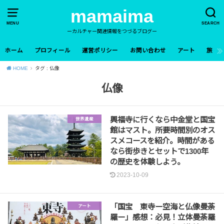
mamaima
MENU
SEARCH
ーカルチャー関連情報をつづるブログー
ホーム
プロフィール
運営ポリシー
お問い合わせ
アート
旅
HOME
タグ : 仏像
仏像
興福寺に行くなら中金堂と国宝
世界遺産
館はマスト。所要時間別のオス
スメコースを紹介。時間がある
なら街歩きとセットで1300年
の歴史を体験しよう。
2023-10-09
「国宝 東寺ー空海と仏像曼荼
アート
羅ー」感想：必見！立体曼荼羅