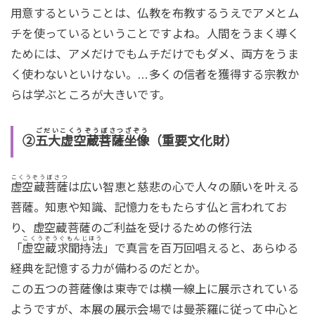
用意するということは、仏教を布教するうえでアメとム
チを使っているということですよね。人間をうまく導く
ためには、アメだけでもムチだけでもダメ、両方をうま
く使わないといけない。…多くの信者を獲得する宗教か
らは学ぶところが大きいです。
ごだいこくうぞうぼさつざぞう
②
五大虚空蔵菩薩坐像
（重要文化財）
こくうぞうぼさつ
虚空蔵菩薩
は広い智恵と慈悲の心で人々の願いを叶える
菩薩。知恵や知識、記憶力をもたらす仏と言われてお
り、虚空蔵菩薩のご利益を受けるための修行法
こくうぞうぐもんじほう
「
虚空蔵求聞持法
」で真言を百万回唱えると、あらゆる
経典を記憶する力が備わるのだとか。
この五つの菩薩像は東寺では横一線上に展示されている
ようですが、本展の展示会場では曼荼羅に従って中心と