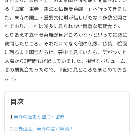
昨日より、東京・上野の東京国立博物館で開催されてい
る「国宝 東寺ー空海と仏像曼荼羅ー」へ行ってきまし
た。東寺の国宝・重要文化財が惜しげもなく多数公開さ
れており、これは滅多に見られない貴重な展覧会です。
とりあえず立体曼荼羅が見どころかな〜と思って気楽に
訪問したところ、それだけでなく他の仏像、仏具、絵図
に到るまで国宝だらけ。夢中で見ていたら、気がつくと
入場から3時間も経過していました。相当なボリューム
感の展覧会だったので、下記に見どころをまとめておき
ます。
目次
1.
東寺の歴史と空海・密教
2.
世界遺産、東寺の宝が集結！