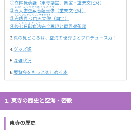
①立体曼荼羅（東寺講堂、国宝・重要文化財）
ごだいこくうぞうぼさつざぞう
②
五大虚空蔵菩薩坐像
（重要文化財）
とばつびしゃもんてんりゅうぞう
③
兜跋毘沙門天立像
（国宝）
ごしちにちみしほ
④
後七日御修法
完全再現と両界曼荼羅
3.
真の見どころは、空海の優秀さとプロデュース力！
4.
グッズ類
5.
混雑状況
6.
展覧会をもっと楽しめる本
1. 東寺の歴史と空海・密教
東寺の歴史