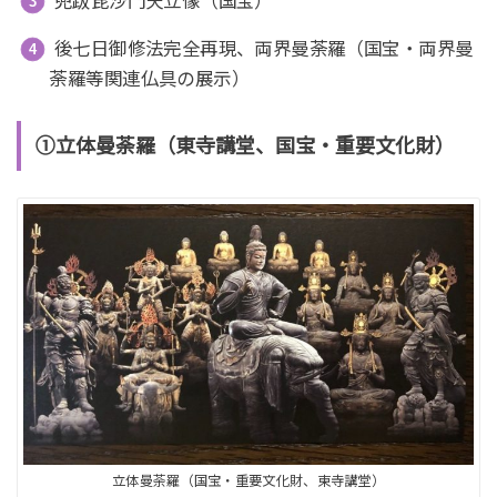
兜跋毘沙門天立像（国宝）
後七日御修法完全再現、両界曼荼羅（国宝・両界曼
荼羅等関連仏具の展示）
①立体曼荼羅（東寺講堂、国宝・重要文化財）
立体曼荼羅（国宝・重要文化財、東寺講堂）