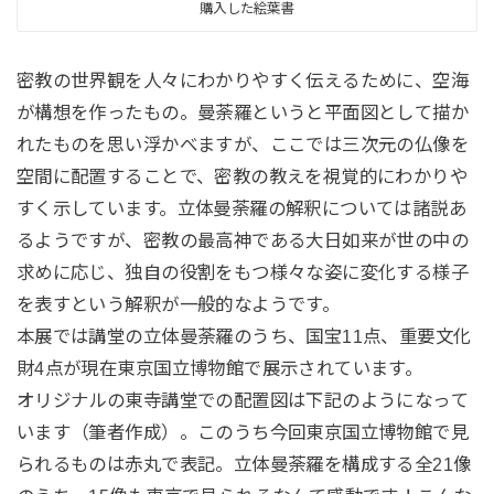
購入した絵葉書
密教の世界観を人々にわかりやすく伝えるために、空海
が構想を作ったもの。曼荼羅というと平面図として描か
れたものを思い浮かべますが、ここでは三次元の仏像を
空間に配置することで、密教の教えを視覚的にわかりや
すく示しています。立体曼荼羅の解釈については諸説あ
るようですが、密教の最高神である大日如来が世の中の
求めに応じ、独自の役割をもつ様々な姿に変化する様子
を表すという解釈が一般的なようです。
本展では講堂の立体曼荼羅のうち、国宝11点、重要文化
財4点が現在東京国立博物館で展示されています。
オリジナルの東寺講堂での配置図は下記のようになって
います（筆者作成）。このうち今回東京国立博物館で見
られるものは赤丸で表記。立体曼荼羅を構成する全21像