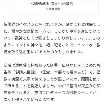
帝釈天騎象像（国宝・東寺講堂）
※筆者撮影
仏像界のイケメンと呼ばれますが、確かに容姿端麗でし
た。穏やかな表情の一方で、しっかり甲冑を身につけて
いて、武神としての強さもしっかり示しています。この
ようにインドの神々を一緒に祀ることで、ヒンドゥー教
徒を取り込む狙いがあったのかもしれません。
空海は遣唐使で持ち帰った経典・仏具などをまとめた報
告書「御請来目録」（国宝、本展でも展示あり）で、密
教は奥深く文章で伝えることが難しいため、図画を使っ
て伝えることを提唱しました。やがて空海が天皇から東
寺を任されると、空海プロデュースの密教ワールドが
次々と作られていったのです。