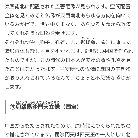
東西南北に配置された五菩薩像が見られます。空間配置
全体を見てみると仏像が東西南北あらゆる方向を向いて
いるおかげで、世界中くまなく、あらゆる問題から救済
してくれそうな印象を受けます。
かるら
それぞれ動物（獅子、孔雀、馬、
迦楼羅
、象）に乗った
造形自体も珍しく目を引かれます。9世紀に中国で作られ
たものですが、この時代の日本人が実物の象や孔雀を見
たことはなかったはず。平安時代の仏像に異国の生き物
が取り入れられているなんて、ちょっと不思議な感じが
します。
とばつびしゃもんてんりゅうぞう
③
兜跋毘沙門天立像
（国宝）
中国からもたらされたもので、唐時代につくられたもの
と推定されています。毘沙門天は四天王の一人として北