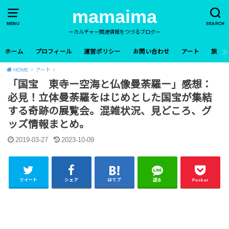
mamaima
MENU
SEARCH
ーカルチャー関連情報をつづるブログー
ホーム
プロフィール
運営ポリシー
お問い合わせ
アート
旅
HOME
アート
「国宝 東寺ー空海と仏像曼荼羅ー」感想：
必見！立体曼荼羅をはじめとした国宝が集結
する奇跡の展覧会。混雑状況、見どころ、グ
ッズ情報まとめ。
2019-03-27
2023-10-09
ツイート
シェア
はてブ
送る
Pocket