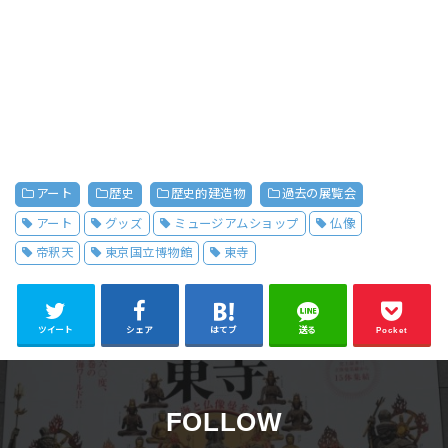
アート
歴史
歴史的建造物
過去の展覧会
アート
グッズ
ミュージアムショップ
仏像
帝釈天
東京国立博物館
東寺
ツイート
シェア
はてブ
送る
Pocket
FOLLOW