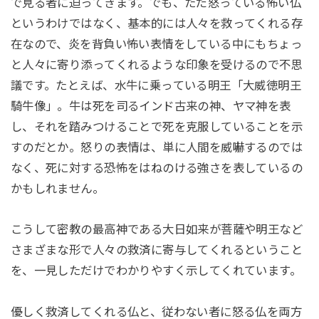
で見る者に迫ってきます。でも、ただ怒っている怖い仏
というわけではなく、基本的には人々を救ってくれる存
在なので、炎を背負い怖い表情をしている中にもちょっ
と人々に寄り添ってくれるような印象を受けるので不思
議です。たとえば、水牛に乗っている明王「大威徳明王
騎牛像」。牛は死を司るインド古来の神、ヤマ神を表
し、それを踏みつけることで死を克服していることを示
すのだとか。怒りの表情は、単に人間を威嚇するのでは
なく、死に対する恐怖をはねのける強さを表しているの
かもしれません。
こうして密教の最高神である大日如来が菩薩や明王など
さまざまな形で人々の救済に寄与してくれるということ
を、一見しただけでわかりやすく示してくれています。
優しく救済してくれる仏と、従わない者に怒る仏を両方