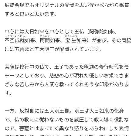
展覧会場でもオリジナルの配置を思い浮かべながら鑑賞
すると良いと思います。
中心には大日如来を中心として五仏（阿弥陀如来、
ふくうじょうじゅ
あしゅく
ほうしょう
不空成就
如来、
阿閦
如来、
宝生
如来）が並び、その両脇
には五菩薩と五大明王が配置されています。
菩薩は修行中の仏で、王子であった釈迦の修行時代をモ
チーフとしており、慈悲の心が現れた優しいお顔でさま
ざまな苦しみから人間を救ってくれそうな印象がありま
す。
一方、反対側には五大明王像。明王は大日如来の化身
で、仏の教えに従わないものを威圧して教え導く役割な
ので、菩薩とはまったく異なり怒りをあらわにした表情