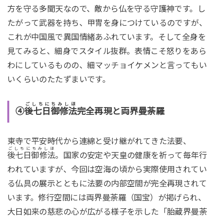
方を守る多聞天なので、敵から仏を守る守護神です。し
たがって武器を持ち、甲冑を身につけているのですが、
これが中国風で異国情緒あふれています。そして全身を
見てみると、細身でスタイル抜群。表情こそ怒りをあら
わにしているものの、細マッチョイケメンと言ってもい
いくらいのたたずまいです。
ごしちにちみしほ
④
後七日御修法
完全再現と両界曼荼羅
東寺で平安時代から連綿と受け継がれてきた法要、
ごしちにちみしほ
後七日御修法
。国家の安定や天皇の健康を祈って毎年行
われていますが、今回は空海の頃から実際使用されてい
る仏具の展示とともに法要の内部空間が完全再現されて
います。修行空間には両界曼荼羅（国宝）が掲げられ、
大日如来の慈悲の心が広がる様子を示した「胎蔵界曼荼