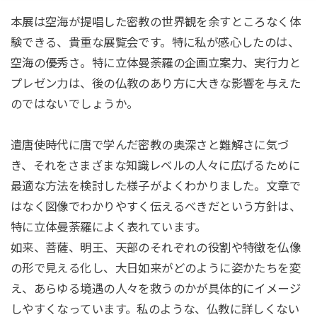
本展は空海が提唱した密教の世界観を余すところなく体
験できる、貴重な展覧会です。特に私が感心したのは、
空海の優秀さ。特に立体曼荼羅の企画立案力、実行力と
プレゼン力は、後の仏教のあり方に大きな影響を与えた
のではないでしょうか。
遣唐使時代に唐で学んだ密教の奥深さと難解さに気づ
き、それをさまざまな知識レベルの人々に広げるために
最適な方法を検討した様子がよくわかりました。文章で
はなく図像でわかりやすく伝えるべきだという方針は、
特に立体曼荼羅によく表れています。
如来、菩薩、明王、天部のそれぞれの役割や特徴を仏像
の形で見える化し、大日如来がどのように姿かたちを変
え、あらゆる境遇の人々を救うのかが具体的にイメージ
しやすくなっています。私のような、仏教に詳しくない