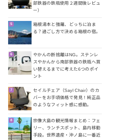
部鉄器の鉄瓶使用２週間後レビュ
ー）
箱根湯本と強羅、どっちに泊ま
る？過ごし方で決める箱根の宿。
やかんの断捨離はNG。ステンレ
スやかんから南部鉄器の鉄瓶へ買
い替えるまでに考えた6つのポイ
ント
セイルチェア（Sayl Chair）のカ
バーをお手頃価格で発見！純正品
のようなフィット感に感動。
宗像大島の観光情報まとめ：フェ
リー、ランチスポット、島内移動
手段。世界遺産・沖ノ島に一番近