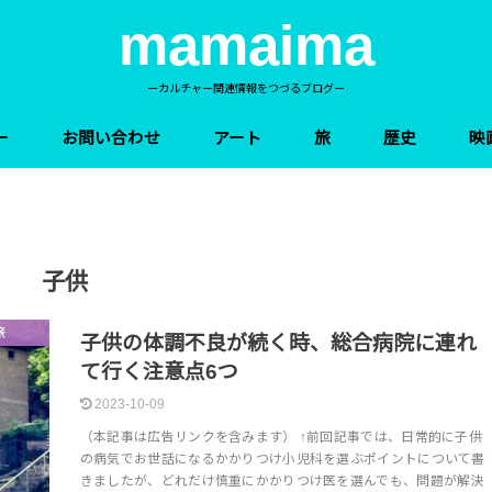
mamaima
ーカルチャー関連情報をつづるブログー
ー
お問い合わせ
アート
旅
歴史
映
子供
旅
子どもと暮らす
子供の体調不良が続く時、総合病院に連れ
て行く注意点6つ
2023-10-09
（本記事は広告リンクを含みます） ↑前回記事では、日常的に子供
の病気でお世話になるかかりつけ小児科を選ぶポイントについて書
きましたが、どれだけ慎重にかかりつけ医を選んでも、問題が解決