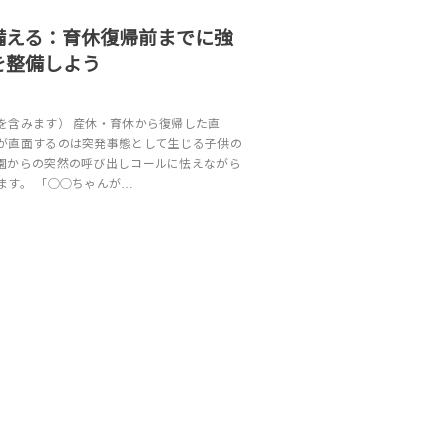
子どもと暮らす
備える：育休復帰前までに強
を整備しよう
を含みます） 産休・育休から復帰した直
が直面するのは突発事態として生じる子供の
園からの突然の呼び出しコールに怯えながら
ます。 「◯◯ちゃんが…