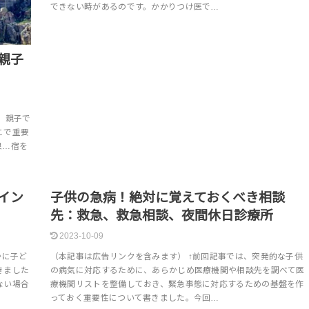
できない時があるのです。かかりつけ医で…
親子
、親子で
こで重要
泉…宿を
と暮らす
子どもと暮らす
イン
子供の急病！絶対に覚えておくべき相談
先：救急、救急相談、夜間休日診療所
2023-10-09
かに子ど
（本記事は広告リンクを含みます） ↑前回記事では、突発的な子供
きました
の病気に対応するために、あらかじめ医療機関や相談先を調べて医
ない場合
療機関リストを整備しておき、緊急事態に対応するための基盤を作
っておく重要性について書きました。今回…