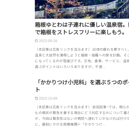
箱根ゆとわは子連れに優しい温泉宿。
で箱根をストレスフリーに楽しもう。
2023-09-16
（本記事は広告リンクを含みます） 日頃の疲れを癒すべく
温泉と大自然を満喫しようと箱根・強羅への旅を計画。そ
になってくるのが宿選びです。立地、食事、サービス、温
選ぶポイントはいろいろありますが、子連…
子ども
「かかりつけ小児科」を選ぶ５つのポ
ト
2023-10-09
（本記事は広告リンクを含みます） 前回記事↑では、明ら
もの病状が緊急を要する場合にどう対応するかについて書
が、今回は緊急性はないが病院へ連れていかなければ行け
に、最初にかかる医療機関＝「かかりつけ…