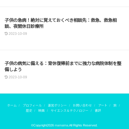
子どもと暮らす
子供の急病！絶対に覚えておくべき相談先：救急、救急相
談、夜間休日診療所
2023-10-09
子どもと暮らす
子供の病気に備える：育休復帰前までに強力な病院体制を整
備しよう
2023-10-09
ホーム
プロフィール
運営ポリシー
お問い合わせ
アート
旅
歴史
映画
サイエンス＆テクノロジー
書評
©Copyright2026
mamaima
.All Rights Reserved.