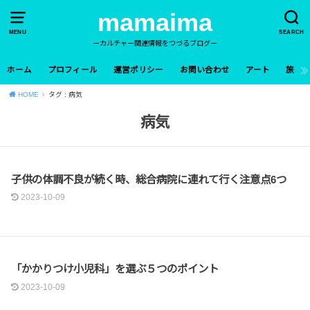
mamaima
MENU
SEARCH
ーカルチャー関連情報をつづるブログー
ホーム
プロフィール
運営ポリシー
お問い合わせ
アート
旅
HOME
タグ : 病気
病気
子どもと暮らす
子供の体調不良が続く時、総合病院に連れて行く注意点6つ
2023-10-09
子どもと暮らす
「かかりつけ小児科」を選ぶ５つのポイント
2023-10-09