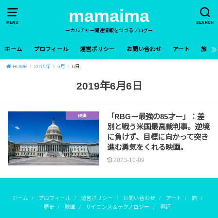
mamaima
MENU
SEARCH
ーカルチャー関連情報をつづるブログー
ホーム
プロフィール
運営ポリシー
お問い合わせ
アート
旅
HOME
2019年
6月
6日
2019年6月6日
「RBGー最強の85才ー」：差
映画
別と戦う米国最高裁判事。逆境
に負けず、目標に向かって突き
進む勇気をくれる映画。
2023-10-09
ホーム
プロフィール
運営ポリシー
お問い合わせ
アート
旅
歴史
映画
サイエンス＆テクノロジー
書評