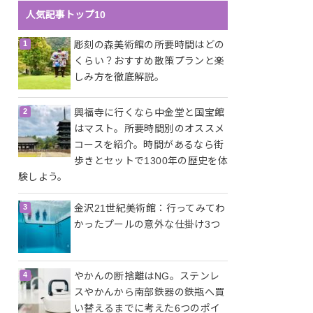
人気記事トップ10
彫刻の森美術館の所要時間はどの
くらい？おすすめ散策プランと楽
しみ方を徹底解説。
興福寺に行くなら中金堂と国宝館
はマスト。所要時間別のオススメ
コースを紹介。時間があるなら街
歩きとセットで1300年の歴史を体
験しよう。
金沢21世紀美術館：行ってみてわ
かったプールの意外な仕掛け3つ
やかんの断捨離はNG。ステンレ
スやかんから南部鉄器の鉄瓶へ買
い替えるまでに考えた6つのポイ