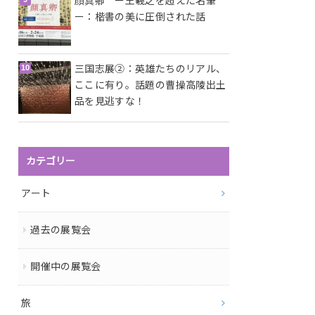
顔真卿 ー王羲之を超えた名筆
ー：楷書の美に圧倒された話
三国志展②：英雄たちのリアル、
ここに有り。話題の曹操高陵出土
品を見逃すな！
カテゴリー
アート
過去の展覧会
開催中の展覧会
旅