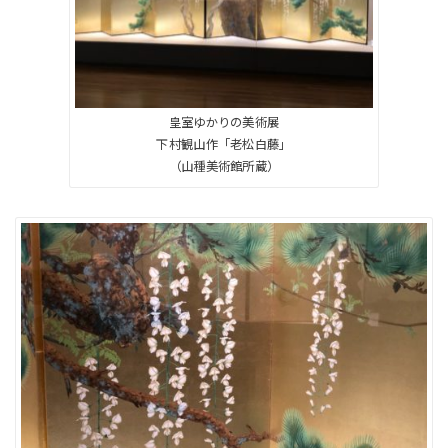
皇室ゆかりの美術展
下村観山作「老松白藤」
（山種美術館所蔵）