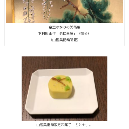
皇室ゆかりの美術展
下村観山作「老松白藤」（部分）
（山種美術館所蔵）
山種美術館限定和菓子「ちとせ」。