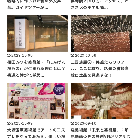
戦略的に作られた和の外交舞
要時間と回り方、アクセス、オ
台。ガイドツアーが…
ススメのホテル情…
2023-10-09
2023-10-09
相田みつを美術館：「にんげん
三国志展②：英雄たちのリア
だもの」が生まれた理由とは？
ル、ここに有り。話題の曹操高
書道と詩が化学反…
陵出土品を見逃すな！
2023-10-09
2023-09-16
大塚国際美術館でアートのコス
森美術館「未来と芸術展」：解
プレをやってみたら、楽しいだ
説動画つきの無料VRがリアルな