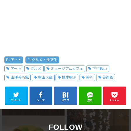
アート
グルメ・食文化
アート
グルメ
ミュージアムカフェ
下村観山
山種美術館
横山大観
橋本明治
美術
美術館
ツイート
シェア
はてブ
送る
Pocket
FOLLOW