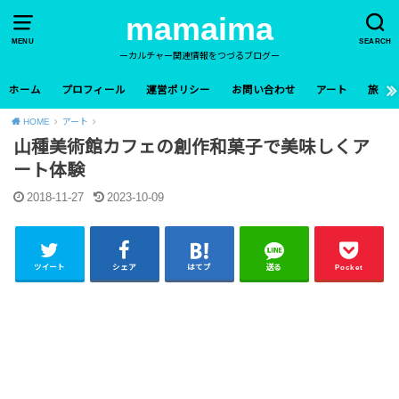
mamaima
MENU
SEARCH
ーカルチャー関連情報をつづるブログー
ホーム
プロフィール
運営ポリシー
お問い合わせ
アート
旅
HOME
アート
山種美術館カフェの創作和菓子で美味しくア
ート体験
2018-11-27
2023-10-09
ツイート
シェア
はてブ
送る
Pocket