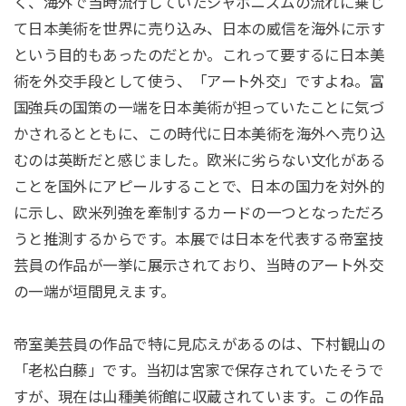
く、海外で当時流行していたジャポニズムの流れに乗じ
て日本美術を世界に売り込み、日本の威信を海外に示す
という目的もあったのだとか。これって要するに日本美
術を外交手段として使う、「アート外交」ですよね。富
国強兵の国策の一端を日本美術が担っていたことに気づ
かされるとともに、この時代に日本美術を海外へ売り込
むのは英断だと感じました。欧米に劣らない文化がある
ことを国外にアピールすることで、日本の国力を対外的
に示し、欧米列強を牽制するカードの一つとなっただろ
うと推測するからです。本展では日本を代表する帝室技
芸員の作品が一挙に展示されており、当時のアート外交
の一端が垣間見えます。
帝室美芸員の作品で特に見応えがあるのは、下村観山の
「老松白藤」です。当初は宮家で保存されていたそうで
すが、現在は山種美術館に収蔵されています。この作品