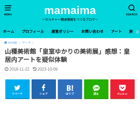
mamaima
MENU
SEARCH
ーカルチャー関連情報をつづるブログー
ホーム
プロフィール
運営ポリシー
お問い合わせ
アート
旅
HOME
アート
山種美術館「皇室ゆかりの美術展」感想：皇
居内アートを疑似体験
2018-11-22
2023-10-09
ツイート
シェア
はてブ
送る
Pocket