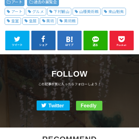
アート
過去の展覧会
アート
グルメ
下村観山
山種美術館
東山魁夷
皇室
皇居
美術
美術館
ツイート
シェア
はてブ
送る
Pocket
FOLLOW
Twitter
Feedly