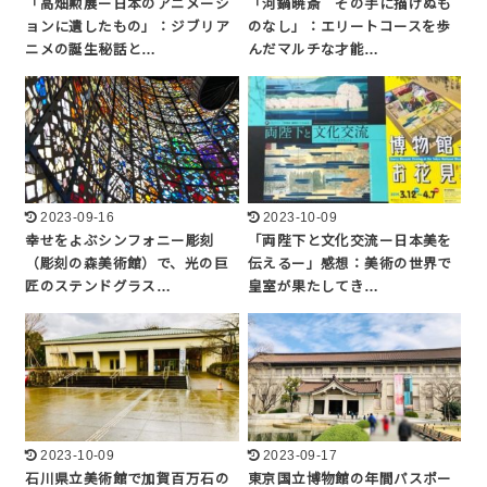
「高畑勲展ー日本のアニメーシ
「河鍋暁斎 その手に描けぬも
ョンに遺したもの」：ジブリア
のなし」：エリートコースを歩
ニメの誕生秘話と…
んだマルチな才能…
2023-09-16
2023-10-09
幸せをよぶシンフォニー彫刻
「両陛下と文化交流ー日本美を
（彫刻の森美術館）で、光の巨
伝えるー」感想：美術の世界で
匠のステンドグラス…
皇室が果たしてき…
2023-10-09
2023-09-17
石川県立美術館で加賀百万石の
東京国立博物館の年間パスポー