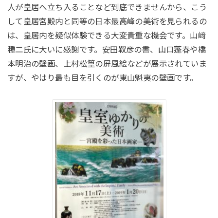
人が皇居へ立ち入ることなど到底できませんから、こう
して皇居宮殿内と同等の日本最高峰の美術を見られるの
は、皇居内を疑似体験できる大変貴重な機会です。山﨑
種二氏に大いに感謝です。安田靫彦の書、山口蓬春や橋
本明治の壁画、上村松篁の屏風絵などが展示されていま
すが、やはり最も目を引くのが東山魁夷の壁画です。