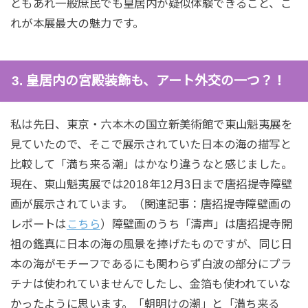
ともあれ一般庶民でも皇居内が疑似体験できること、こ
れが本展最大の魅力です。
3. 皇居内の宮殿装飾も、アート外交の一つ？！
私は先日、東京・六本木の国立新美術館で東山魁夷展を
見ていたので、そこで展示されていた日本の海の描写と
比較して「満ち来る潮」はかなり違うなと感じました。
現在、東山魁夷展では2018年12月3日まで唐招提寺障壁
画が展示されています。（関連記事：唐招提寺障壁画の
レポートは
こちら
）障壁画のうち「濤声」は唐招提寺開
祖の鑑真に日本の海の風景を捧げたものですが、同じ日
本の海がモチーフであるにも関わらず白波の部分にプラ
チナは使われていませんでしたし、金箔も使われていな
かったように思います。「朝明けの潮」と「満ち来る