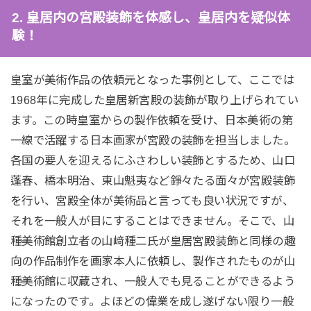
2. 皇居内の宮殿装飾を体感し、皇居内を疑似体
験！
皇室が美術作品の依頼元となった事例として、ここでは
1968年に完成した皇居新宮殿の装飾が取り上げられてい
ます。この時皇室からの製作依頼を受け、日本美術の第
一線で活躍する日本画家が宮殿の装飾を担当しました。
各国の要人を迎えるにふさわしい装飾とするため、山口
蓬春、橋本明治、東山魁夷など錚々たる面々が宮殿装飾
を行い、宮殿全体が美術品と言っても良い状況ですが、
それを一般人が目にすることはできません。そこで、山
種美術館創立者の山﨑種二氏が皇居宮殿装飾と同様の趣
向の作品制作を画家本人に依頼し、製作されたものが山
種美術館に収蔵され、一般人でも見ることができるよう
になったのです。よほどの偉業を成し遂げない限り一般