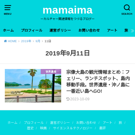
mamaima
MENU
SEARCH
ーカルチャー関連情報をつづるブログー
ホーム
プロフィール
運営ポリシー
お問い合わせ
アート
旅
HOME
2019年
9月
11日
2019年9月11日
宗像大島の観光情報まとめ：フ
世界遺産
ェリー、ランチスポット、島内
移動手段。世界遺産・沖ノ島に
一番近い島へGO!
2023-10-09
ホーム
プロフィール
運営ポリシー
お問い合わせ
アート
旅
歴史
映画
サイエンス＆テクノロジー
書評