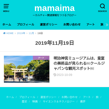
mamaima
MENU
SEARCH
ーカルチャー関連情報をつづるブログー
ホーム
プロフィール
運営ポリシー
お問い合わせ
アート
旅
HOME
2019年
11月
19日
2019年11月19日
明治神宮ミュージアムは、皇室
アート
の美術品が見られる￼クールジ
ャパンな観光スポット￼
2023-10-09
ホーム
プロフィール
運営ポリシー
お問い合わせ
アート
旅
歴史
映画
サイエンス＆テクノロジー
書評