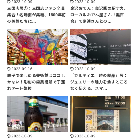
2023-10-09
2023-10-09
三国志展①：三国志ファン全員
金沢おでん：金沢駅の駅ナカ、
集合！名場面が集結、1800年前
ローカルおでん屋さん「黒百
の英傑たちに…
合」で常連さんとの…
2023-09-16
2023-10-09
親子で楽しめる美術館はココし
「カルティエ 時の結晶」展：
かない！彫刻の森美術館で子連
ジュエリーの魅力を余すところ
れアート体験。
なく伝える、スマ…
2023-10-09
2023-10-09