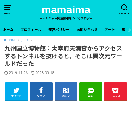
mamaima
MENU
SEARCH
ーカルチャー関連情報をつづるブログー
ホーム
プロフィール
運営ポリシー
お問い合わせ
アート
旅
HOME
アート
九州国立博物館：太宰府天満宮からアクセス
するトンネルを抜けると、そこは異次元ワー
ルドだった
2019-11-26
2023-09-18
ツイート
シェア
はてブ
送る
Pocket