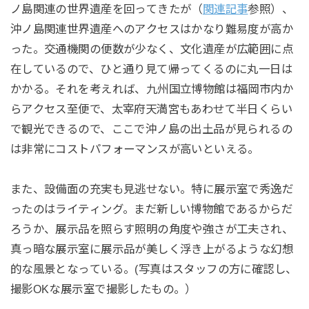
ノ島関連の世界遺産を回ってきたが（
関連記事
参照）、
沖ノ島関連世界遺産へのアクセスはかなり難易度が高か
った。交通機関の便数が少なく、文化遺産が広範囲に点
在しているので、ひと通り見て帰ってくるのに丸一日は
かかる。それを考えれば、九州国立博物館は福岡市内か
らアクセス至便で、太宰府天満宮もあわせて半日くらい
で観光できるので、ここで沖ノ島の出土品が見られるの
は非常にコストパフォーマンスが高いといえる。
また、設備面の充実も見逃せない。特に展示室で秀逸だ
ったのはライティング。まだ新しい博物館であるからだ
ろうか、展示品を照らす照明の角度や強さが工夫され、
真っ暗な展示室に展示品が美しく浮き上がるような幻想
的な風景となっている。(写真はスタッフの方に確認し、
撮影OKな展示室で撮影したもの。）