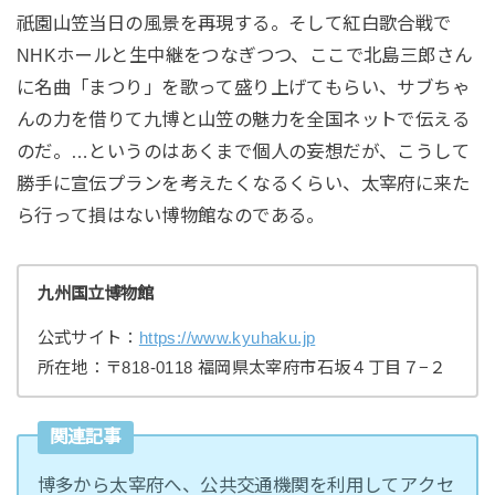
祇園山笠当日の風景を再現する。そして紅白歌合戦で
NHKホールと生中継をつなぎつつ、ここで北島三郎さん
に名曲「まつり」を歌って盛り上げてもらい、サブちゃ
んの力を借りて九博と山笠の魅力を全国ネットで伝える
のだ。…というのはあくまで個人の妄想だが、こうして
勝手に宣伝プランを考えたくなるくらい、太宰府に来た
ら行って損はない博物館なのである。
九州国立博物館
公式サイト：
https://www.kyuhaku.jp
所在地：〒818-0118 福岡県太宰府市石坂４丁目７−２
関連記事
博多から太宰府へ、公共交通機関を利用してアクセ