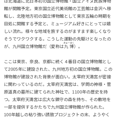
は北海道に北日本初の国立博物館・国立アイヌ民族博物
館が開館予定。東京国立近代美術館の工芸館は金沢へ移
転し、北陸地方初の国立博物館として東京五輪の時期を
目処に開館する予定と、ミュージアム好きにとっては嬉
しい流れ。様々な地域を旅するのがますます楽しくなり
そうでワクワクする。こうした運動の先駆けとなったの
きゅーはく
が、九州国立博物館だ（愛称は
九博
）。
ここは東京、奈良、京都に続く４番目の国立博物館とし
て2005年に建設された、九州地方初の国立博物館。この
博物館が建設された背景が面白い。太宰府天満宮が密接
に関わっているのだ。太宰府天満宮は、学問の神様・菅
原道真の墓所に建てられた神社で、1100年の歴史を持
つ。太宰府天満宮は広大な鎮守の森を持ち、その敷地を
一部を提供するかたちで九州国立博物館が作られた。
100年越しの粘り強い誘致プロジェクトの末、ようやく