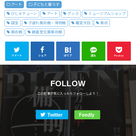
アート
子どもと暮らす
びじゅチューン
アート
グッズ
ミュージアムショップ
国宝
子連れ美術館・博物館
曜変天目
美術
美術館
静嘉堂文庫美術館
ツイート
シェア
はてブ
送る
Pocket
FOLLOW
Twitter
Feedly