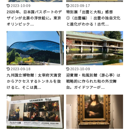
2023-10-09
2023-09-17
2020年、日本国パスポートのデ
特別展「出雲と大和」感想
ザインが北斎の浮世絵に。東京
①（出雲編）：出雲の独自文化
オリンピック…
と進化がわかる！古代…
2023-09-18
2023-10-09
九州国立博物館：太宰府天満宮
迎賓館・和風別館（游心亭）は
からアクセスするトンネルを抜
戦略的に作られた和の外交舞
けると、そこは異…
台。ガイドツアーが…