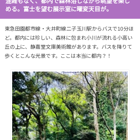
混雑もなく、都内で森林浴しながら眺望を楽し
める。富士を望む展示室に曜変天目が。
東急田園都市線・大井町線二子玉川駅からバスで10分ほ
ど。都内には珍しい、森林に包まれ小川が流れる小高い
丘の上に、静嘉堂文庫美術館があります。バスを降りて
歩くとこんな光景です。ここは本当に都内？！