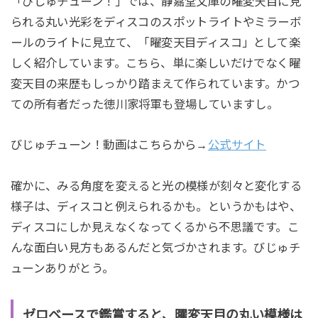
「びじゅチューン！」では、静嘉堂文庫の曜変天目に見
られる丸い光彩をディスコのスポットライトやミラーボ
ールのライトに見立て、「曜変天目ディスコ」として楽
しく紹介しています。こちら、単に楽しいだけでなく曜
変天目の来歴もしっかり踏まえて作られています。かつ
ての所有者だった徳川家将軍も登場していますし。
びじゅチューン！動画はこちらから→
公式サイト
確かに、みる角度を変えると光の模様が刻々と変化する
様子は、ディスコと例えられるかも。というかもはや、
ディスコにしか見えなくなってくるから不思議です。こ
んな面白い見方もあるんだと気づかされます。びじゅチ
ューンありがとう。
ゼロベースで鑑賞すると、曜変天目の丸い模様は