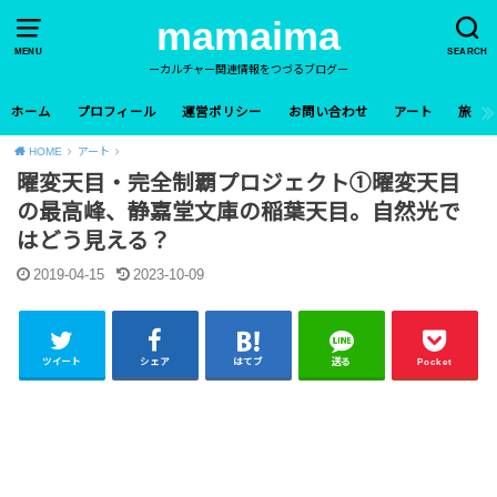
mamaima
MENU
SEARCH
ーカルチャー関連情報をつづるブログー
ホーム
プロフィール
運営ポリシー
お問い合わせ
アート
旅
HOME
アート
曜変天目・完全制覇プロジェクト①曜変天目
の最高峰、静嘉堂文庫の稲葉天目。自然光で
はどう見える？
2019-04-15
2023-10-09
ツイート
シェア
はてブ
送る
Pocket