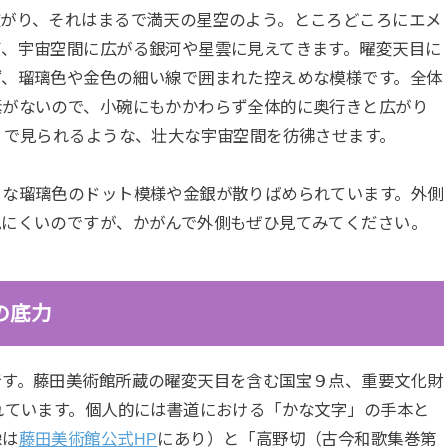
広がり、それはまるで満天の星空のよう。ところどころにエメ
び、宇宙空間に広がる銀河や星雲に見えてきます。曜変天目に
ず、瑠璃色や金色の細い線で囲まれた控えめな模様です。全体
素がないので、小碗にもかかわらず全体的に奥行きと広がり
」で見られるような、壮大な宇宙空間を彷彿させます。
さな瑠璃色のドット模様や金銀が散りばめられています。外側
見にくいのですが、かがんで外側もぜひ見てみてください。
の底力
です。藤田美術館所蔵の曜変天目を含む国宝９点、重要文化財
れています。個人的には書道における「かな文字」の手本と
像は
藤田美術館公式HP
にあり）と「高野切（古今和歌集巻第