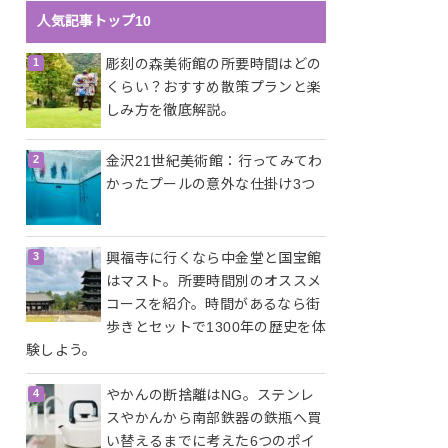
人気記事トップ10
彫刻の森美術館の所要時間はどの
くらい？おすすめ散策プランと楽
しみ方を徹底解説。
金沢21世紀美術館：行ってみてわ
かったプールの意外な仕掛け3つ
興福寺に行くなら中金堂と国宝館
はマスト。所要時間別のオススメ
コースを紹介。時間があるなら街
歩きとセットで1300年の歴史を体
験しよう。
やかんの断捨離はNG。ステンレ
スやかんから南部鉄器の鉄瓶へ買
い替えるまでに考えた6つのポイ