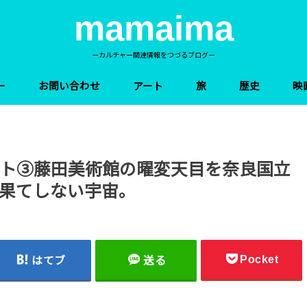
mamaima
ーカルチャー関連情報をつづるブログー
ー
お問い合わせ
アート
旅
歴史
映
ト③藤田美術館の曜変天目を奈良国立
果てしない宇宙。
Pocket
はてブ
送る