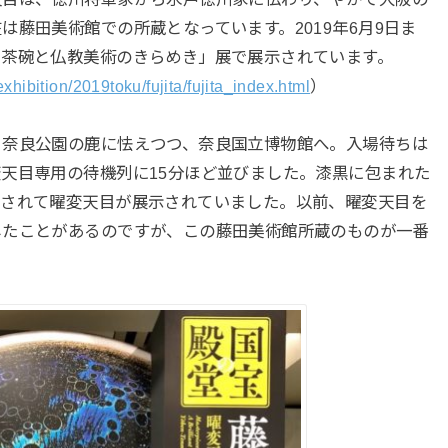
藤田美術館での所蔵となっています。2019年6月9日ま
目茶碗と仏教美術のきらめき」展で展示されています。
xhibition/2019toku/fujita/fujita_index.html
）
、奈良公園の鹿に怯えつつ、奈良国立博物館へ。入場待ちは
天目専用の待機列に15分ほど並びました。漆黒に包まれた
らされて曜変天目が展示されていました。以前、曜変天目を
したことがあるのですが、この藤田美術館所蔵のものが一番