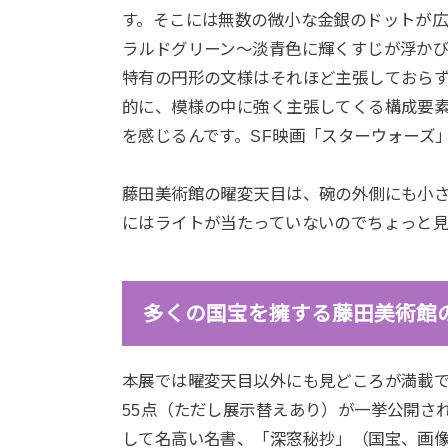
す。そこには無数の微小な金銀のドットが
ラルドグリーン～淡青色に輝くすじが浮か
特有の円形の文様はそれほど主張しておら
的に、模様の中に強く主張してくる構成要
を感じるんです。SF映画「スターウォーズ
藤田美術館の曜変天目は、碗の外側にも小
にはライトが当たっていないのでちょっと
多くの国宝を擁する藤田美術館
本展では曜変天目以外にも見どころが満載
55点（ただし展示替えあり）が一挙公開さ
して名高い名書、「深窓秘抄」（国宝、画