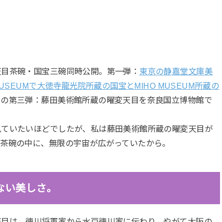
天目茶碗・国宝三碗同時公開。第一弾：
東京の静嘉堂文庫美
 MUSEUMで大徳寺龍光院所蔵の国宝とMIHO MUSEUM所蔵の
編の第三弾：藤田美術館所蔵の曜変天目を奈良国立博物館で
見ていたいほどでしたが、私は藤田美術館所蔵の曜変天目が
の茶碗の中に、無限の宇宙が広がっていたから。
ない美しさ。
天目は、徳川将軍家から水戸徳川家に伝わり、やがて大阪の