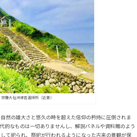
・宗像大社沖津宮遥拝所（近景）
。自然の雄大さと悠久の時を超えた信仰の矜持に圧倒されま
現代的なものは一切ありませんし、解説パネルや資料館のよう
として祀られ、祭祀が行われるようになった古来の景観が保