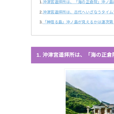
1.
沖津宮遥拝所は、「海の正倉院」沖ノ島
2.
沖津宮遥拝所は、古代へいざなうタイム
3.
「神宿る島」沖ノ島が見えるかは運次第
1. 沖津宮遥拝所は、「海の正