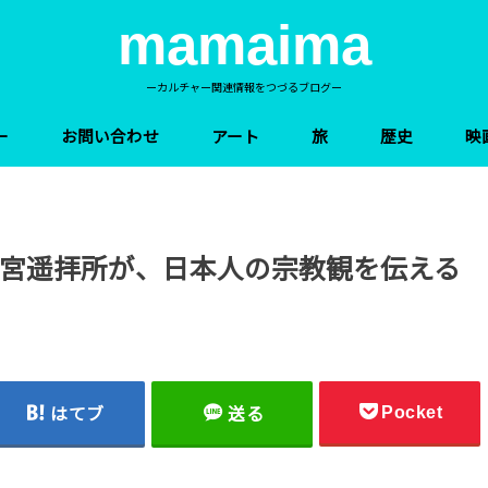
mamaima
ーカルチャー関連情報をつづるブログー
ー
お問い合わせ
アート
旅
歴史
映
宮遥拝所が、日本人の宗教観を伝える
Pocket
はてブ
送る