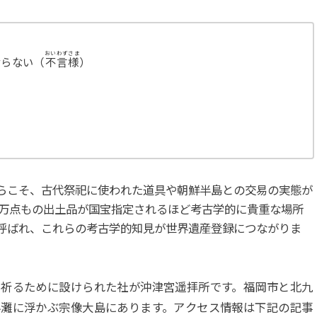
おいわずさま
ならない（
不言様
）
い
らこそ、古代祭祀に使われた道具や朝鮮半島との交易の実態が
８万点もの出土品が国宝指定されるほど考古学的に貴重な場所
呼ばれ、これらの考古学的知見が世界遺産登録につながりま
ら祈るために設けられた社が沖津宮遥拝所です。福岡市と北九
界灘に浮かぶ宗像大島にあります。アクセス情報は下記の記事