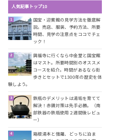
人気記事トップ10
国宝・迎賓館の見学方法を徹底解
説。売店、服装、予約方法、所要
時間、見学の注意点をココでチェ
ック！
興福寺に行くなら中金堂と国宝館
はマスト。所要時間別のオススメ
コースを紹介。時間があるなら街
歩きとセットで1300年の歴史を体
験しよう。
鉄瓶のデメリットは湯垢を育てて
解決！赤錆対策は先手必勝。（南
部鉄器の鉄瓶使用２週間後レビュ
ー）
箱根湯本と強羅、どっちに泊ま