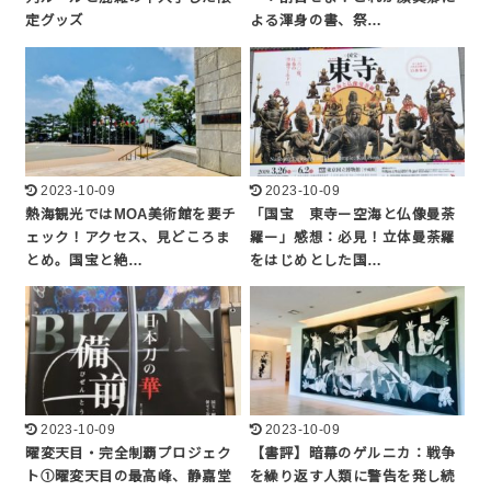
定グッズ
よる渾身の書、祭…
2023-10-09
2023-10-09
熱海観光ではMOA美術館を要チ
「国宝 東寺ー空海と仏像曼荼
ェック！アクセス、見どころま
羅ー」感想：必見！立体曼荼羅
とめ。国宝と絶…
をはじめとした国…
2023-10-09
2023-10-09
曜変天目・完全制覇プロジェク
【書評】暗幕のゲルニカ：戦争
ト①曜変天目の最高峰、静嘉堂
を繰り返す人類に警告を発し続