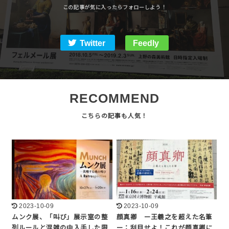
Twitter
Feedly
RECOMMEND
2023-10-09
2023-10-09
ムンク展、「叫び」展示室の整
顔真卿 ー王羲之を超えた名筆
列ルールと混雑の中入手した限
ー：刮目せよ！これが顔真卿に