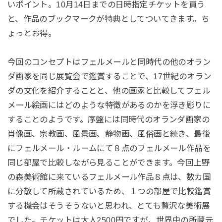
いポイント。10月14日までの日時指定チケットを買う
と、作品のブックマークが特典としてついてきます。ち
ょっとお得。
今回のコンセプトはフェルメールと同時代の他のオラン
ダ画家を同じ展覧会で鑑賞することで、17世紀のオラン
ダの文化を紹介することと、他の画家と比較してフェル
メール絵画にはどのような特徴があるのかを浮き彫りに
することのようです。序盤には同時代のオランダ画家の
肖像画、宗教画、風景画、静物画、風俗画と続き、最後
にフェルメール・ルームにて８点のフェルメール作品を
同じ部屋で比較しながら見ることができます。今回上野
の森美術館に来ているフェルメール作品８点は、数カ国
に分散して所蔵されているため、１つの部屋で比較鑑賞
する機会はそうそうないと思われ、とても贅沢な美術展
でした。チケットは大人2500円ですが、世界中の所蔵元