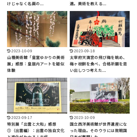
けじゃなく名画の…
適。美術を教える…
2023-10-09
2023-09-18
山種美術館「皇室ゆかりの美術
太宰府天満宮の飛び梅を眺め、
展」感想：皇居内アートを疑似
梅ヶ枝餅を食べ、合格祈願を思
体験
い出しつつ考えた…
2023-09-17
2023-10-09
特別展「出雲と大和」感想
国立西洋美術館が世界遺産にな
①（出雲編）：出雲の独自文化
った理由。そのウラには敗戦国