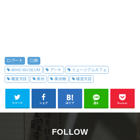
アート
旅
MIHO MUSEUM
アート
ミュージアムカフェ
曜変天目
美術
美術館
耀変天目
ツイート
シェア
はてブ
送る
Pocket
FOLLOW