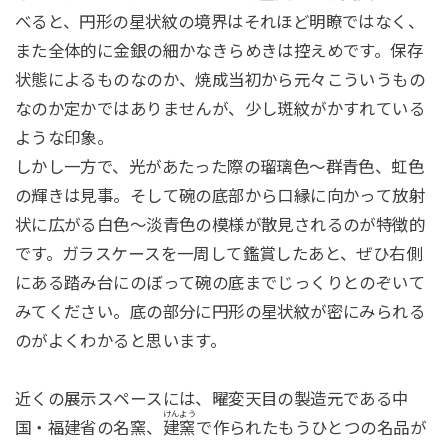
べると、円形の星状紋の境界はそれほど明瞭ではなく、
また全体的に金銀の細かなきらめきは控えめです。保存
状態によるものなのか、焼成当初から元々こういうもの
なのか定かではありませんが、少し斑紋がかすれている
ような印象。
しかし一方で、光があたった際の瑠璃色〜群青色、虹色
の輝きは見事。そして碗の底部から口縁に向かって放射
状に広がる白色〜淡青色の模様が散見されるのが特徴的
です。ガラスケースを一周して鑑賞したあと、ぜひ右側
にある踏み台にのぼって碗の底までじっくりとのぞいて
みてください。底の部分に円形の星状紋が密にみられる
のがよくわかると思います。
近くの展示スペースには、曜変天目の製造元である中
けんよう
国・福建省の名窯、
建窯
で作られたもうひとつの名品が