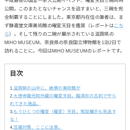
平成最後の国宝一挙大公開イベント、曜変天目三碗同時
公開。このまたとないチャンスを逃すまいと、三碗を完
全制覇することにしました。東京都内在住の筆者は、ま
ず静嘉堂文庫美術館の曜変天目を鑑賞（レポートは
こち
ら
）。そして残りの二碗が展示されている滋賀県の
MIHO MUSEUM、奈良県の奈良国立博物館を1泊2日で
訪れることに。今回はMIHO MUSEUMのレポートです。
目次
1.
滋賀県の山中に、絶景の美術館が
2.
大徳寺龍光院所蔵の曜変天目。臨済宗の古刹で守ら
れてきた逸品。
3.
もうひとつの曜変（耀変）天目。常設展示も見逃す
な！
4.
混雑対策、ここに注意。