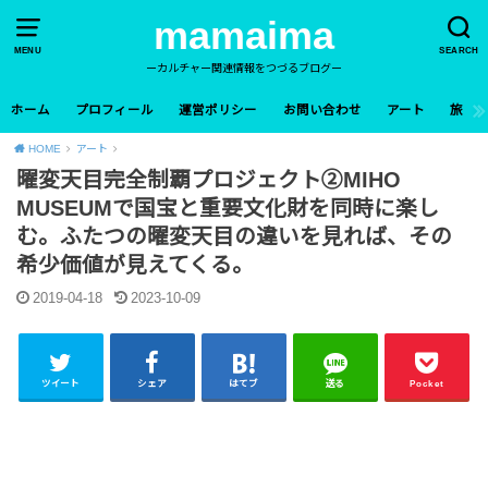
mamaima
MENU
SEARCH
ーカルチャー関連情報をつづるブログー
ホーム
プロフィール
運営ポリシー
お問い合わせ
アート
旅
HOME
アート
曜変天目完全制覇プロジェクト②MIHO
MUSEUMで国宝と重要文化財を同時に楽し
む。ふたつの曜変天目の違いを見れば、その
希少価値が見えてくる。
2019-04-18
2023-10-09
ツイート
シェア
はてブ
送る
Pocket