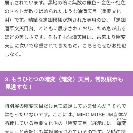
展示されています。黒地の碗に無数の銀色〜金色〜虹色
のドットが散りばめられたような油滴天目（重要文化
財）です。精緻な螺鈿模様が施された専用の台、「螺鈿
唐草文天目台」とともに展示されており、ため息が出る
ほどの美しさです。そもそも油滴天目は、古来より曜変
天目に次いで珍重されてきたもの。こちらもぜひお見逃
しなく。
3. もうひとつの曜変（耀変）天目。常設展示も
見逃すな！
特別展の曜変天目だけ見て満足していませんか？それで
はもったいないです。ここには、MIHO MUSEUM自体が
ようへん
所蔵している重要文化財の「曜変天目（展示には「
耀変
天目」と表記）も常設展示されているのです。２階の特