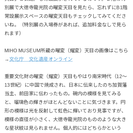
別展で大徳寺龍光院の曜変天目を見たら、忘れずにB1階
常設展示スペースの曜変天目もチェックしてみてくださ
いね。（特別展の入場券があれば、追加料金なしで見ら
れます）
MIHO MUSEUM所蔵の曜変（耀変）天目の画像はこちら
→
文化庁 文化遺産オンライン
重要文化財の曜変（耀変）天目もやはり南宋時代（12〜
13世紀）に中国で焼成され、日本に伝来したのち加賀藩
当主、前田家に伝わったもの。碗内の模様を見てみる
と、瑠璃色の輝きがほとんどないことに気づきます。円
形の模様は光を反射して虹色に輝いており見事ですが、
模様の直径が小さく、大徳寺龍光院のもののような大き
な星状紋は見られません。個人的にはどちらかという