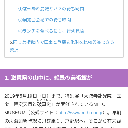
①駐車場の混雑とバスの待ち時間
②展覧会会場での待ち時間
③ランチを食べるにも、行列覚悟
5.
同じ美術館内で国宝と重要文化財を比較鑑賞できる
贅沢
1. 滋賀県の山中に、絶景の美術館が
2019年5月19日（日）まで、特別展「大徳寺龍光院 国
はそうあい
宝 曜変天目と
破草鞋
」が開催されているMIHO
MUSEUM（公式サイト：
http://www.miho.or.jp
）。早朝
の東海道新幹線に飛び乗り、京都駅へ。そこから在来線