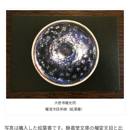
大徳寺龍光院
曜変天目茶碗（絵葉書）
写真は購入した絵葉書です。静嘉堂文庫の曜変天目と比