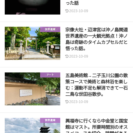
った話
2023-10-09
宗像大社・辺津宮は沖ノ島関連
世界遺産
世界遺産の一大観光拠点！沖ノ
島は奇跡のタイムカプセルだと
悟った話。
2023-10-09
五島美術館→二子玉川公園の散
アート
策コースで美術と森林浴を楽し
む：運動不足も解消できて一石
二鳥な世田谷散歩。
2023-10-09
興福寺に行くなら中金堂と国宝
世界遺産
館はマスト。所要時間別のオス