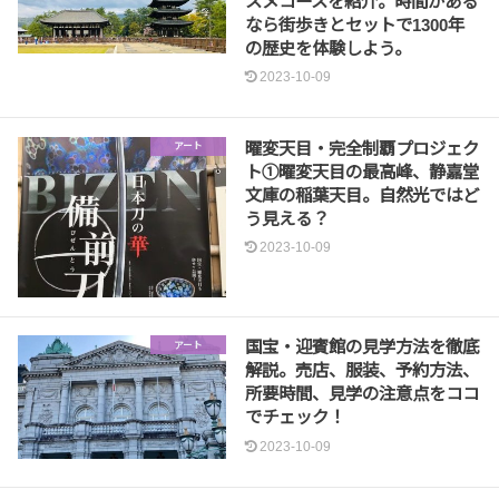
スメコースを紹介。時間がある
なら街歩きとセットで1300年
の歴史を体験しよう。
2023-10-09
曜変天目・完全制覇プロジェク
アート
ト①曜変天目の最高峰、静嘉堂
文庫の稲葉天目。自然光ではど
う見える？
2023-10-09
国宝・迎賓館の見学方法を徹底
アート
解説。売店、服装、予約方法、
所要時間、見学の注意点をココ
でチェック！
2023-10-09