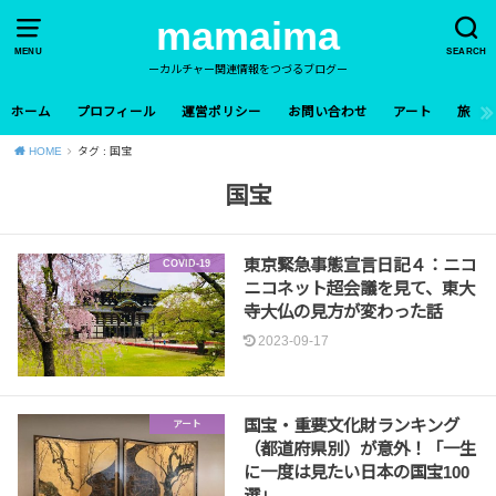
mamaima
MENU
SEARCH
ーカルチャー関連情報をつづるブログー
ホーム
プロフィール
運営ポリシー
お問い合わせ
アート
旅
HOME
タグ : 国宝
国宝
東京緊急事態宣言日記４：ニコ
COVID-19
ニコネット超会議を見て、東大
寺大仏の見方が変わった話
2023-09-17
国宝・重要文化財ランキング
アート
（都道府県別）が意外！「一生
に一度は見たい日本の国宝100
選」