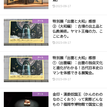
2023-09-17
特別展「出雲と大和」感想
アート
②（大和編）：古墳の出土品と
仏教美術。ヤマト王権の力、こ
こにあり。
2023-09-17
特別展「出雲と大和」感想
アート
①（出雲編）：出雲の独自文化
と進化がわかる！古代日本史ロ
マンを体感できる展覧会。
2023-09-17
金印・漢委奴国王（かんのわの
アート
なのこくおう）って実際どんな
もの？福岡市博物館で国宝に会