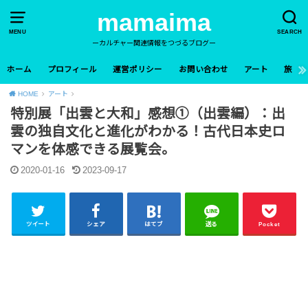
mamaima
MENU
SEARCH
ーカルチャー関連情報をつづるブログー
ホーム
プロフィール
運営ポリシー
お問い合わせ
アート
旅
HOME
アート
特別展「出雲と大和」感想①（出雲編）：出
雲の独自文化と進化がわかる！古代日本史ロ
マンを体感できる展覧会。
2020-01-16
2023-09-17
ツイート
シェア
はてブ
送る
Pocket