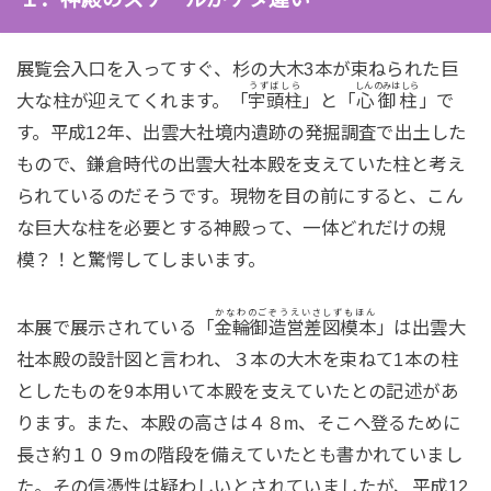
展覧会入口を入ってすぐ、杉の大木3本が束ねられた巨
うずばしら
しんのみはしら
大な柱が迎えてくれます。「
宇頭柱
」と「
心御柱
」で
す。平成12年、出雲大社境内遺跡の発掘調査で出土した
もので、鎌倉時代の出雲大社本殿を支えていた柱と考え
られているのだそうです。現物を目の前にすると、こん
な巨大な柱を必要とする神殿って、一体どれだけの規
模？！と驚愕してしまいます。
かなわのごぞうえいさしずもほん
本展で展示されている「
金輪御造営差図模本
」は出雲大
社本殿の設計図と言われ、３本の大木を束ねて1本の柱
としたものを9本用いて本殿を支えていたとの記述があ
ります。また、本殿の高さは４８m、そこへ登るために
長さ約１０９mの階段を備えていたとも書かれていまし
た。その信憑性は疑わしいとされていましたが、平成12