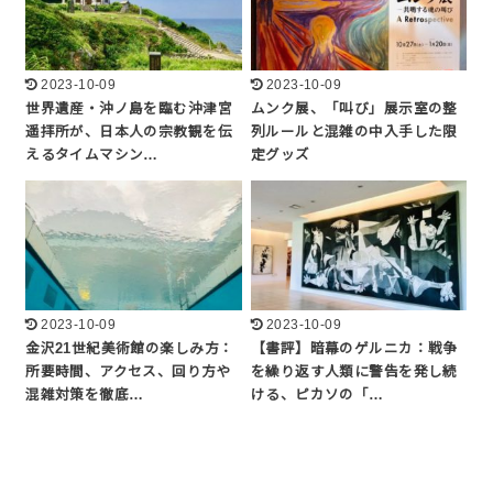
2023-10-09
2023-10-09
世界遺産・沖ノ島を臨む沖津宮
ムンク展、「叫び」展示室の整
遥拝所が、日本人の宗教観を伝
列ルールと混雑の中入手した限
えるタイムマシン…
定グッズ
2023-10-09
2023-10-09
金沢21世紀美術館の楽しみ方：
【書評】暗幕のゲルニカ：戦争
所要時間、アクセス、回り方や
を繰り返す人類に警告を発し続
混雑対策を徹底…
ける、ピカソの「…