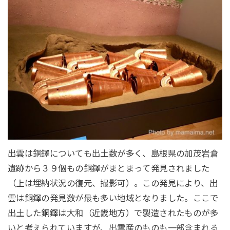
出雲は銅鐸についても出土数が多く、島根県の加茂岩倉
遺跡から３９個もの銅鐸がまとまって発見されました
（上は埋納状況の復元、撮影可）。この発見により、出
雲は銅鐸の発見数が最も多い地域となりました。ここで
出土した銅鐸は大和（近畿地方）で製造されたものが多
いと考えられていますが、出雲産のものも一部含まれる