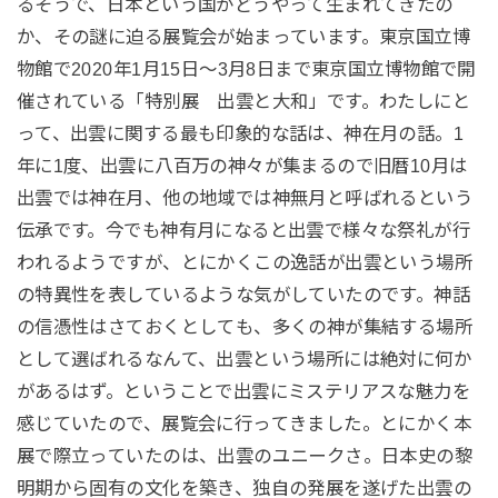
るそうで、日本という国がどうやって生まれてきたの
か、その謎に迫る展覧会が始まっています。東京国立博
物館で2020年1月15日～3月8日まで東京国立博物館で開
催されている「特別展 出雲と大和」です。わたしにと
って、出雲に関する最も印象的な話は、神在月の話。1
年に1度、出雲に八百万の神々が集まるので旧暦10月は
出雲では神在月、他の地域では神無月と呼ばれるという
伝承です。今でも神有月になると出雲で様々な祭礼が行
われるようですが、とにかくこの逸話が出雲という場所
の特異性を表しているような気がしていたのです。神話
の信憑性はさておくとしても、多くの神が集結する場所
として選ばれるなんて、出雲という場所には絶対に何か
があるはず。ということで出雲にミステリアスな魅力を
感じていたので、展覧会に行ってきました。とにかく本
展で際立っていたのは、出雲のユニークさ。日本史の黎
明期から固有の文化を築き、独自の発展を遂げた出雲の