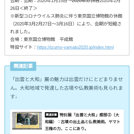
会期：会期：2020年1月15日～
2020年3月8日
2020年2月
26日＜終了＞
※新型コロナウイルス肺炎に伴う東京国立博物館の休館
（2020年3月2月27日〜3月16日）により、会期が短縮さ
れました。
会場：東京国立博物館 平成館
特設サイト：
https://izumo-yamato2020.jp/index.html
関連記事
「出雲と大和」展の魅力は出雲だけにとどまりませ
ん。大和地域で発達した古墳や仏教美術も見られま
す↓
特別展「出雲と大和」感想②（大
和編）：古墳の出土品と仏教美術。ヤマト
王権の力、ここにあり。