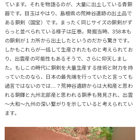
ています。それを物語るのが、大量に出土している青銅
器です。目玉はやはり、島根県の荒神谷遺跡の出土品で
ある銅剣（国宝）です。まったく同じサイズの銅剣がず
らっと並べられている様子は圧巻。発掘当時、358本も
の銅剣が１カ所から出土したというのだから驚きです。
しかもこれらが一括して生産されたものと考えられてお
り、出雲産の可能性もあるそうで、さらに仰天しまし
た。もしこの時代に銅剣を大量生産する技術と財力を持
っていたのなら、日本の最先端を行っていたと言っても
過言ではないのでは…？荒神谷遺跡からは大和産と思わ
れる銅鐸と九州北部産と思われる銅矛も発見され、出雲
～大和～九州の深い繋がりを示していると考えられてい
ます。