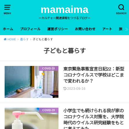
mamaima
MENU
SEARCH
ーカルチャー関連情報をつづるブログー
ホーム
プロフィール
運営ポリシー
お問い合わせ
アート
旅
HOME
暮らす
子どもと暮らす
子どもと暮らす
東京緊急事態宣言日記22：新型
COVID-19
コロナウイルスで学校はどこま
で変われるか？
2023-09-16
小学生でも続けられる我が家の
COVID-19
コロナウイルス対策を、大学院
時代のウイルス研究経験をもと
に考えてみた