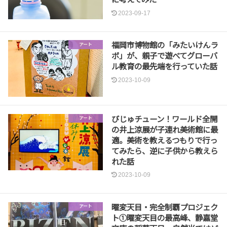
2023-09-17
福岡市博物館の「みたいけんラ
アート
ボ」が、親子で遊べてグローバ
ル教育の最先端を行っていた話
2023-10-09
びじゅチューン！ワールド全開
アート
の井上涼展が子連れ美術館に最
適。美術を教えるつもりで行っ
てみたら、逆に子供から教えら
れた話
2023-10-09
曜変天目・完全制覇プロジェク
アート
ト①曜変天目の最高峰、静嘉堂