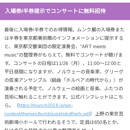
入場券/半券提示でコンサートに無料招待
最後に入場券/半券でのお得情報。ムンク展の入場券また
は半券を東京都美術館のインフォメーションに提示する
と、東京都交響楽団の限定演奏会、”ART meets
music”の整理券がもらえて、無料でコンサートが聴けま
す。コンサートの日程は11/26（月）、11:00～12:00と
平日昼間になりますが、ノルウェーの音楽家、グリーグ
の弦楽アンサンブル（組曲「ホルベアの時代から」）が
演奏される予定で、ノルウェーの絵画と音楽、ふたつの
芸術に触れることができます。公式パンフレットはこち
ら。（
https://munch2018.jp/wp-
content/themes/build/assets/pdf/arts.pdf
）上野の東京芸
術劇場小ホールで行われるそうで、定員は650名とか。