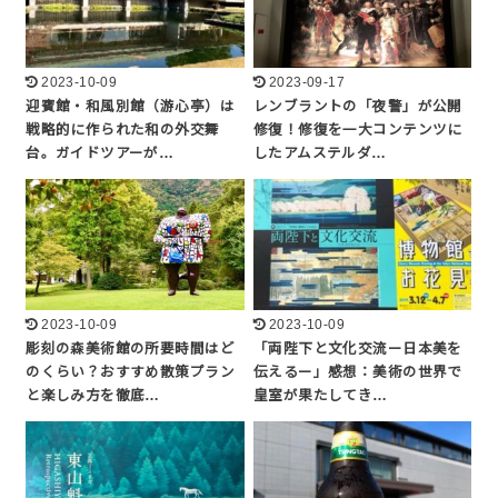
2023-10-09
2023-09-17
迎賓館・和風別館（游心亭）は
レンブラントの「夜警」が公開
戦略的に作られた和の外交舞
修復！修復を一大コンテンツに
台。ガイドツアーが…
したアムステルダ…
2023-10-09
2023-10-09
彫刻の森美術館の所要時間はど
「両陛下と文化交流ー日本美を
のくらい？おすすめ散策プラン
伝えるー」感想：美術の世界で
と楽しみ方を徹底…
皇室が果たしてき…