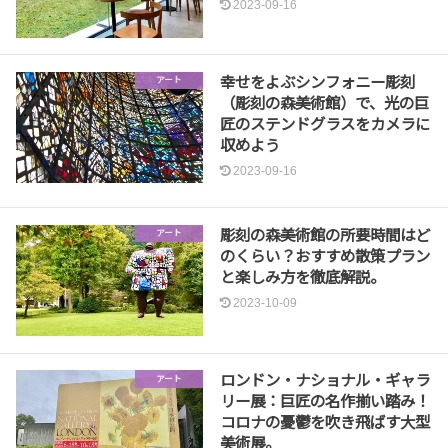
2023-09-16
幸せをよぶシンフォニー彫刻
アート
（彫刻の森美術館）で、光の巨
匠のステンドグラスをカメラに
収めよう
2023-09-16
彫刻の森美術館の所要時間はど
アート
のくらい？おすすめ散策プラン
と楽しみ方を徹底解説。
2023-10-09
ロンドン・ナショナル・ギャラ
アート
リー展：巨匠の名作揃い踏み！
コロナの憂鬱を吹き飛ばす大型
美術展。