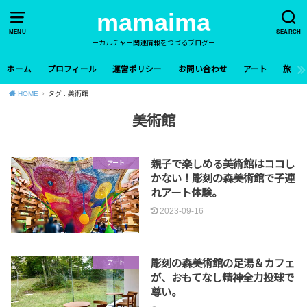
mamaima
MENU
SEARCH
ーカルチャー関連情報をつづるブログー
ホーム
プロフィール
運営ポリシー
お問い合わせ
アート
旅
HOME
タグ : 美術館
美術館
親子で楽しめる美術館はココし
アート
かない！彫刻の森美術館で子連
れアート体験。
2023-09-16
彫刻の森美術館の足湯＆カフェ
アート
が、おもてなし精神全力投球で
尊い。