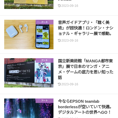
2023-09-16
音声ガイドアプリ・「聴く美
アート
術」が超快適！ロンドン・ナシ
ョナル・ギャラリー展で感動。
2023-09-16
国立新美術館「MANGA都市東
アート
京」展で日本のマンガ・アニ
メ・ゲームの底力を思い知った
話
2023-09-16
今ならEPSON teamlab
アート
borderlessが空いていて快適。
デジタルアートの世界へGO！