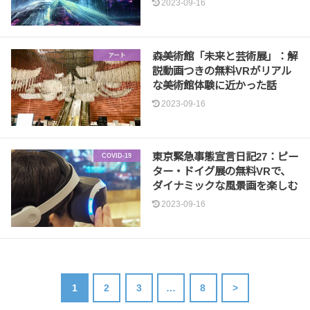
2023-09-16
森美術館「未来と芸術展」：解
アート
説動画つきの無料VRがリアル
な美術館体験に近かった話
2023-09-16
東京緊急事態宣言日記27：ピー
COVID-19
ター・ドイグ展の無料VRで、
ダイナミックな風景画を楽しむ
2023-09-16
1
2
3
…
8
>