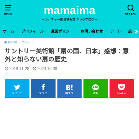
mamaima
MENU
SEARCH
ーカルチャー関連情報をつづるブログー
ホーム
プロフィール
運営ポリシー
お問い合わせ
アート
旅
HOME
アート
サントリー美術館「扇の国、日本」感想：意
外と知らない扇の歴史
2018-11-28
2023-10-09
ツイート
シェア
はてブ
送る
Pocket