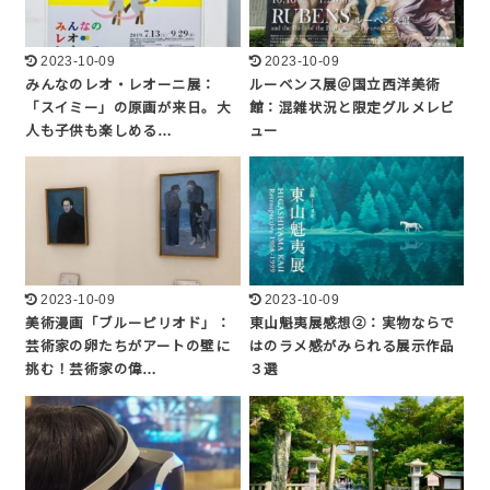
2023-10-09
2023-10-09
みんなのレオ・レオーニ展：
ルーベンス展＠国立西洋美術
「スイミー」の原画が来日。大
館：混雑状況と限定グルメレビ
人も子供も楽しめる…
ュー
2023-10-09
2023-10-09
美術漫画「ブルーピリオド」：
東山魁夷展感想②：実物ならで
芸術家の卵たちがアートの壁に
はのラメ感がみられる展示作品
挑む！芸術家の偉…
３選