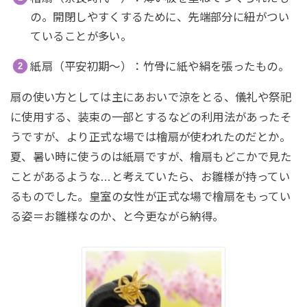
の。開閉しやすくするために、先端部分に紐がつい
ていることが多い。
紙扇（平安初期～）：竹骨に紙や絹を張ったもの。
扇の使い方としては主にあおいで涼をとる、儀礼や祭祀
に使用する、装束の一部とするなどの利用法があったそ
うですが、より正式な場では檜扇が使われたのだとか。
夏、暑い時に使うのは紙扇ですが、檜扇もどこかで見た
ことがあるような…と考えていたら、お雛様が持ってい
るものでした。皇室の女性が正式な場で檜扇をもってい
る姿＝お雛様なのか、と今更ながら納得。