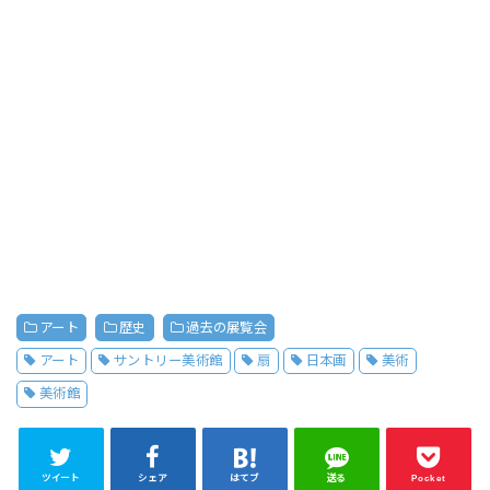
アート
歴史
過去の展覧会
アート
サントリー美術館
扇
日本画
美術
美術館
ツイート
シェア
はてブ
送る
Pocket