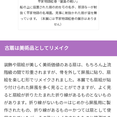
平家物語絵巻「屋島の戦い」
船の上に設置された扇の的を弓の名手、那須与一が射
抜く平家物語の名場面。見事に射抜かれた扇が宙を舞
っています。（本展には平家物語絵巻の展示はありま
せん）
古扇は美術品としてリメイク
装飾や扇絵が美しく美術価値のある扇は、もちろん上流
階級の間で珍重されますが、骨を外して屏風に貼り、扇
絵を楽しむ形でリメイクされました。本展でも扇絵が貼
り付けられた屏風を多く見ることができますが、よく見
ると扇絵が折りたたまれた折り線があるものとないもの
があります。折り線がないもの＝はじめから屏風用に製
作されたもの、折り線があるもの＝かつては扇として使