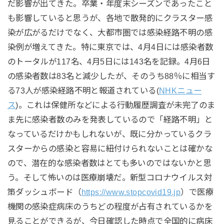
だ影響が出てきた。卒業・年度末シーズンであったこと
も影響していると思うが、各地で散発的にクラスター感
染が広がるだけでなく、大都市圏では感染経路不明の感
染例が増えてきた。特に東京では、4月4日には感染者数
のトータルが117名、4月5日には143名を記録。4月6日
の感染者数は83名と減少したが、そのうち88％に相当す
る73人が感染経路不明と報道されている(
NHKニュー
ス
)。これは保健所などによる行動履歴調査が未完了のま
ま先に感染者数のみを発表しているので「経路不明」と
なっているだけかもしれないが、既に分かっているクラ
スターからの感染と容易に紐付けられないことは確かな
ので、潜在的な感染者数はとても多いのではないかと思
う。そして怖いのは医療崩壊だ。新型コロナウイルス対
策ダッシュボード（
https://www.stopcovid19.jp
）で医療
機関の感染症病床のうちどの程度が占有されているかを
見ることができるが、今日確認した時点で全国的に病床