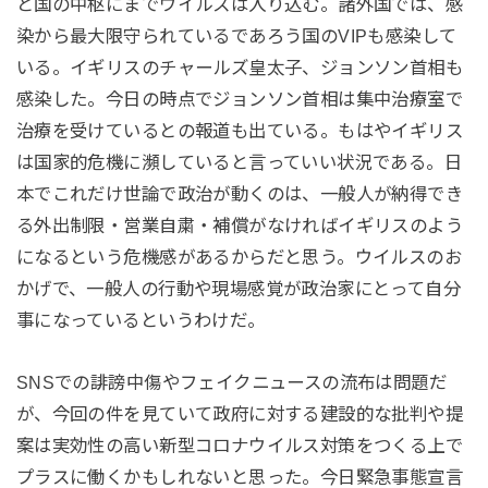
と国の中枢にまでウイルスは入り込む。諸外国では、感
染から最大限守られているであろう国のVIPも感染して
いる。イギリスのチャールズ皇太子、ジョンソン首相も
感染した。今日の時点でジョンソン首相は集中治療室で
治療を受けているとの報道も出ている。もはやイギリス
は国家的危機に瀕していると言っていい状況である。日
本でこれだけ世論で政治が動くのは、一般人が納得でき
る外出制限・営業自粛・補償がなければイギリスのよう
になるという危機感があるからだと思う。ウイルスのお
かげで、一般人の行動や現場感覚が政治家にとって自分
事になっているというわけだ。
SNSでの誹謗中傷やフェイクニュースの流布は問題だ
が、今回の件を見ていて政府に対する建設的な批判や提
案は実効性の高い新型コロナウイルス対策をつくる上で
プラスに働くかもしれないと思った。今日緊急事態宣言