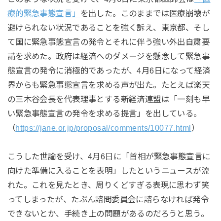
療的緊急事態宣言」
を出した。このままでは医療崩壊が
避けられない状況であることを強く訴え、東京都、そし
て国に緊急事態宣言の発令とそれに伴う強い外出自粛要
請を求めた。政府は経済へのダメージを懸念して緊急事
態宣言の発令に消極的であったが、4月6日になって経済
界からも緊急事態宣言を求める声が出た。たとえば楽天
の三木谷会長を代表理事とする新経済連盟は「一刻も早
い緊急事態宣言の発令を求める提言」を出している。
（
https://jane.or.jp/proposal/comments/10077.html
）
こうした世論を受け、4月6日に「首相が緊急事態宣言に
向けた準備に入ることを表明」したというニュースが流
れた。これを見たとき、周りくどすぎる表現に思わず笑
ってしまったが、たぶん諮問委員会に諮らなければ発令
できないとか、手続き上の問題があるのだろうと思う。