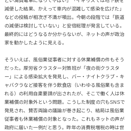
どい満員電車になってやばい」「イギリスでは地下鉄を
減便した結果、かえって車内が混雑して感染を広げた」
などの投稿が相次ぎ不満が噴出。今朝の段階では「鉄道
の減便は検討していない」と安倍総理が発言している。
最終的にはどうなるか分からないが、ネットの声が政治
家を動かしたように見える。
そういえば、風俗業従事者に対する休業補償の件もそう
だった。厚労省クラスター対策班が「夜の街クラスタ
ー」による感染拡大を発見し、バー・ナイトクラブ・キ
ャバクラなど接客を伴う飲食店（いわゆる風俗業も含ま
れる）の利用自粛要請が出されたが、そこで働く人は休
業補償の対象外という問題。こうした制度の穴もSNSで
発見され、賛否両論の議論が巻き起こり、結局は風俗業
従事者も休業補償の対象となった。これもネットの声が
政府に届いた一例だと思う。昨年の消費税増税の時は世